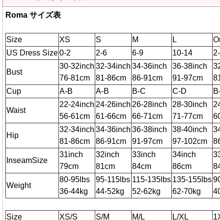
Roma サイズ表
Size
XS
S
M
L
O
US Dress Size
0-2
2-6
6-9
10-14
2
30-32inch
32-34inch
34-36inch
36-38inch
3
Bust
76-81cm
81-86cm
86-91cm
91-97cm
8
Cup
A-B
A-B
B-C
C-D
B
22-24inch
24-26inch
26-28inch
28-30inch
2
Waist
56-61cm
61-66cm
66-71cm
71-77cm
6
32-34inch
34-36inch
36-38inch
38-40inch
3
Hip
81-86cm
86-91cm
91-97cm
97-102cm
8
31inch
32inch
33inch
34inch
3
InseamSize
79cm
81cm
84cm
86cm
8
80-95lbs
95-115lbs
115-135lbs
135-155lbs
9
Weight
36-44kg
44-52kg
52-62kg
62-70kg
4
Size
XS/S
S/M
M/L
L/XL
1