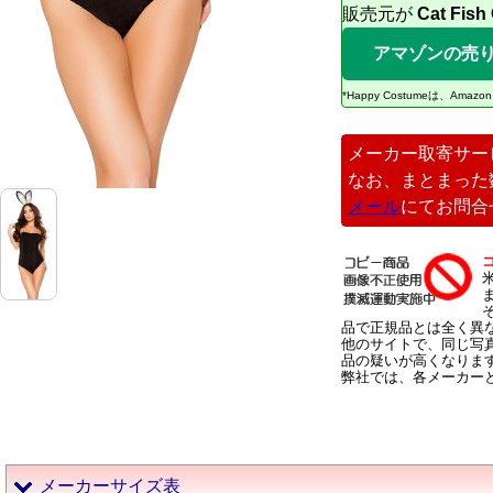
販売元が
Cat Fish
アマゾンの売
*Happy Costumeは、
メーカー取寄サー
なお、まとまった
メール
にてお問合
品で正規品とは全く異
他のサイトで、同じ写
品の疑いが高くなりま
弊社では、各メーカー
メーカーサイズ表