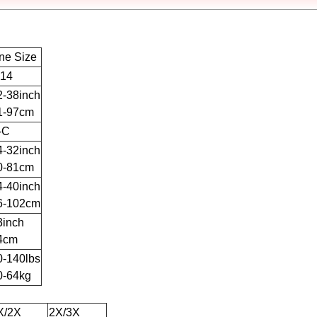
ne Size
-14
2-38inch
1-97cm
-C
4-32inch
0-81cm
4-40inch
6-102cm
3inch
4cm
0-140lbs
0-64kg
X/2X
2X/3X