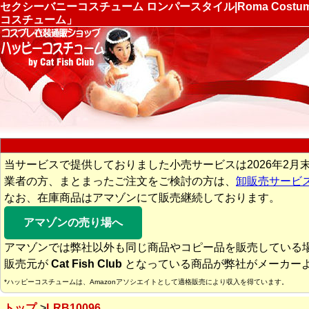
セクシーバニーコスチューム ロンパースタイル|Roma Cost
コスチューム」
当サービスで提供しておりました小売サービスは2026年2月
業者の方、まとまったご注文をご検討の方は、
卸販売サービ
なお、在庫商品はアマゾンにて販売継続しております。
アマゾンの売り場へ
アマゾンでは弊社以外も同じ商品やコピー品を販売している
販売元が
Cat Fish Club
となっている商品が弊社がメーカー
*ハッピーコスチュームは、Amazonアソシエイトとして適格販売により収入を得ています。
トップ
LRB10096