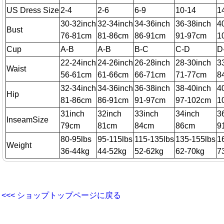
US Dress Size
2-4
2-6
6-9
10-14
1
30-32inch
32-34inch
34-36inch
36-38inch
4
Bust
76-81cm
81-86cm
86-91cm
91-97cm
1
Cup
A-B
A-B
B-C
C-D
D
22-24inch
24-26inch
26-28inch
28-30inch
3
Waist
56-61cm
61-66cm
66-71cm
71-77cm
8
32-34inch
34-36inch
36-38inch
38-40inch
4
Hip
81-86cm
86-91cm
91-97cm
97-102cm
1
31inch
32inch
33inch
34inch
3
InseamSize
79cm
81cm
84cm
86cm
9
80-95lbs
95-115lbs
115-135lbs
135-155lbs
1
Weight
36-44kg
44-52kg
52-62kg
62-70kg
7
<<< ショップトップページに戻る