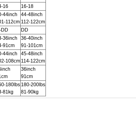
4-16
16-18
0-44inch
44-48inch
01-112cm
112-122cm
-DD
DD
3-36inch
36-40inch
4-91cm
91-101cm
0-44inch
45-48inch
02-108cm
114-122cm
6inch
36inch
1cm
91cm
60-180lbs
180-200lbs
3-81kg
81-90kg