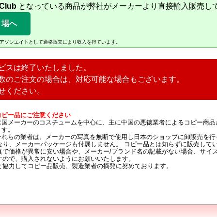
 Club
となっている商品が弊社がメーカーより直接輸入販売し
り場へ
Amazonアソシエイトとして適格販売により収入を得ています。
ビスは終了いたしました。
数のご注文の場合は、対応可能な場合もございます。
せください。
コピー品にご注意ください
米国メーカーのコスチュームを中心に、主に中国の悪徳業者によるコピー商品
ます。
それらの業者は、メーカーの写真を無断で使用し日本のショップに卸販売を行
なり、メーカーパッケージも付属しません。 コピー品とは知らずに販売して
真で価格が異常に安い場合や、メーカー/ブランド名の記載がない場合、サイ
すので、購入されないようにお願いいたします。
と協力してコピー品販売、製造業者の摘発に努めております。