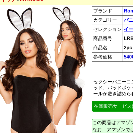
ブランド
Rom
カテゴリー
バ
セレクション
イ
商品番号
LRB
商品名
2pc
参考価格
54
セクシーバニーコ
ッド、パッドポケ
ールが敷き詰められて
在庫販売サービス
この商品はアマゾ
なお、アマゾンで