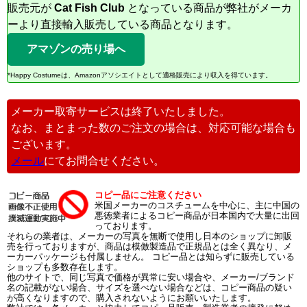
販売元が
Cat Fish Club
となっている商品が弊社がメーカ
ーより直接輸入販売している商品となります。
アマゾンの売り場へ
*Happy Costumeは、Amazonアソシエイトとして適格販売により収入を得ています。
メーカー取寄サービスは終了いたしました。
なお、まとまった数のご注文の場合は、対応可能な場合も
ございます。
メール
にてお問合せください。
コピー品にご注意ください
米国メーカーのコスチュームを中心に、主に中国の
悪徳業者によるコピー商品が日本国内で大量に出回
っております。
それらの業者は、メーカーの写真を無断で使用し日本のショップに卸販
売を行っておりますが、商品は模倣製造品で正規品とは全く異なり、メ
ーカーパッケージも付属しません。 コピー品とは知らずに販売している
ショップも多数存在します。
他のサイトで、同じ写真で価格が異常に安い場合や、メーカー/ブランド
名の記載がない場合、サイズを選べない場合などは、コピー商品の疑い
が高くなりますので、購入されないようにお願いいたします。