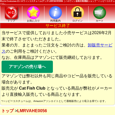
Morris Costumes のハロウィンコスチューム/グッズ LMRVAHE0056 ｜ハロウィン仮装衣装通販ショップ「ハッピーコスチュ
ーム」
トップ
お気に入り
利用案内
ログイン
カート
サービス終了
当サービスで提供しておりました小売サービスは2026年2月
末で終了させていただきました。
業者の方、まとまったご注文をご検討の方は、
卸販売サービ
ス
のご利用をご検討ください。
なお、在庫商品はアマゾンにて販売継続しております。
アマゾンの売り場へ
アマゾンでは弊社以外も同じ商品やコピー品を販売している
場合があります。
販売元が
Cat Fish Club
となっている商品が弊社がメーカー
より直接輸入販売している商品となります。
*ハッピーコスチュームは、Amazonアソシエイトとして適格販売により収入を得ています。
トップ
LMRVAHE0056