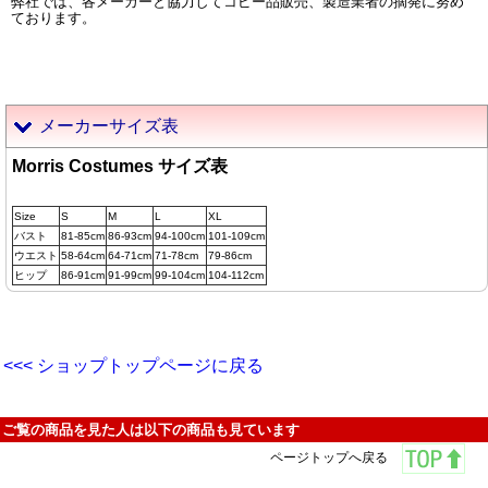
弊社では、各メーカーと協力してコピー品販売、製造業者の摘発に努め
ております。
メーカーサイズ表
Morris Costumes サイズ表
Size
S
M
L
XL
バスト
81-85cm
86-93cm
94-100cm
101-109cm
ウエスト
58-64cm
64-71cm
71-78cm
79-86cm
ヒップ
86-91cm
91-99cm
99-104cm
104-112cm
<<< ショップトップページに戻る
ご覧の商品を見た人は以下の商品も見ています
ページトップへ戻る