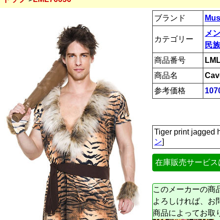
ブランド
Mus
メ
カテゴリー
民族
商品番号
LML
商品名
Cav
参考価格
107
Tiger print jagg
ン
]
在庫販売サービス
このメーカーの商
よろしければ、お
商品によってお取