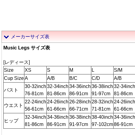
メーカーサイズ表
Music Legs サイズ表
[レディース]
Size
XS
S
M
L
S/M
Cup Size
A
A/B
B/C
C/D
A/B
30-32inch
32-34inch
34-36inch
36-38inch
32-34inc
バスト
76-81cm
81-86cm
86-91cm
91-97cm
81-86cm
22-24inch
24-26inch
26-28inch
28-32inch
24-26inc
ウエスト
56-61cm
61-66cm
66-71cm
71-81cm
61-66cm
32-34inch
34-36inch
36-38inch
38-40inch
34-36inc
ヒップ
81-86cm
86-91cm
91-97cm
97-102cm
86-91cm