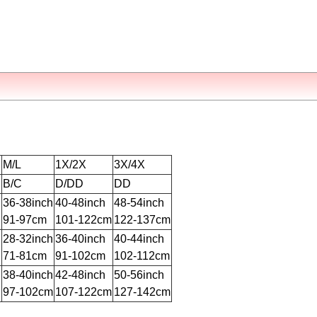
M/L
1X/2X
3X/4X
B/C
D/DD
DD
h
36-38inch
40-48inch
48-54inch
91-97cm
101-122cm
122-137cm
h
28-32inch
36-40inch
40-44inch
71-81cm
91-102cm
102-112cm
h
38-40inch
42-48inch
50-56inch
97-102cm
107-122cm
127-142cm