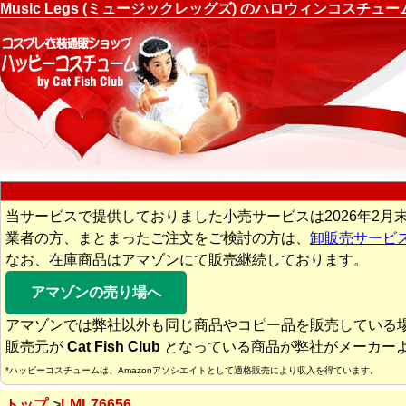
Music Legs (ミュージックレッグズ) のハロウィンコスチ
当サービスで提供しておりました小売サービスは2026年2月
業者の方、まとまったご注文をご検討の方は、
卸販売サービ
なお、在庫商品はアマゾンにて販売継続しております。
アマゾンの売り場へ
アマゾンでは弊社以外も同じ商品やコピー品を販売している
販売元が
Cat Fish Club
となっている商品が弊社がメーカー
*ハッピーコスチュームは、Amazonアソシエイトとして適格販売により収入を得ています。
トップ
LML76656