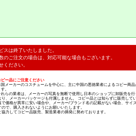
ビスは終了いたしました。
数のご注文の場合は、対応可能な場合もございます。
せください。
コピー品にご注意ください
米国メーカーのコスチュームを中心に、主に中国の悪徳業者によるコピー商品
ます。
それらの業者は、メーカーの写真を無断で使用し日本のショップに卸販売を行
なり、メーカーパッケージも付属しません。 コピー品とは知らずに販売して
真で価格が異常に安い場合や、メーカー/ブランド名の記載がない場合、サイ
すので、購入されないようにお願いいたします。
と協力してコピー品販売、製造業者の摘発に努めております。