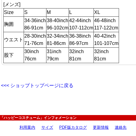
[メンズ]
Size
S
M
L
XL
34-36inch
38-40inch
42-44inch
46-48inch
胸囲
86-91cm
96-102cm
107-112cm
117-122cm
28-30inch
32-34inch
36-38inch
40-42inch
ウエスト
71-76cm
81-86cm
86-97cm
101-107cm
30inch
31inch
32inch
32inch
股下
76cm
79cm
81cm
81cm
<<< ショップトップページに戻る
「ハッピーコスチューム」インフォメーション
利用案内
サイズ
PDF版カタログ
更新情報
連絡先