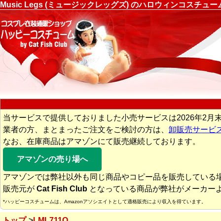
Music Legs (ミュージックレッグズ) のハロウィンコスチ
当サービスで提供しておりました小売サービスは2026年2月
業者の方、まとまったご注文をご検討の方は、
卸販売サービ
なお、在庫商品はアマゾンにて販売継続しております。
アマゾンの売り場へ
アマゾンでは弊社以外も同じ商品やコピー品を販売している
販売元が
Cat Fish Club
となっている商品が弊社がメーカー
*ハッピーコスチュームは、Amazonアソシエイトとして適格販売により収入を得ています。
トップ
LML711Q