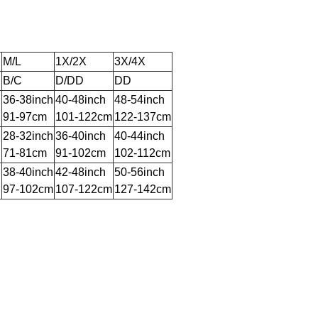
M/L
1X/2X
3X/4X
B/C
D/DD
DD
h
36-38inch
40-48inch
48-54inch
91-97cm
101-122cm
122-137cm
h
28-32inch
36-40inch
40-44inch
71-81cm
91-102cm
102-112cm
h
38-40inch
42-48inch
50-56inch
97-102cm
107-122cm
127-142cm