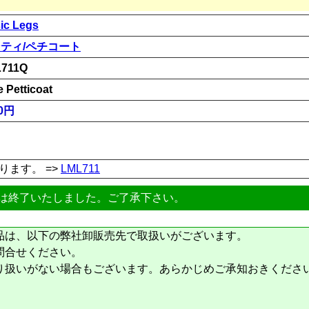
ic Legs
ティ/ペチコート
711Q
e Petticoat
00円
ります。 =>
LML711
は終了いたしました。ご了承下さい。
品は、以下の弊社卸販売先で取扱いがございます。
問合せください。
り扱いがない場合もございます。あらかじめご承知おきくださ