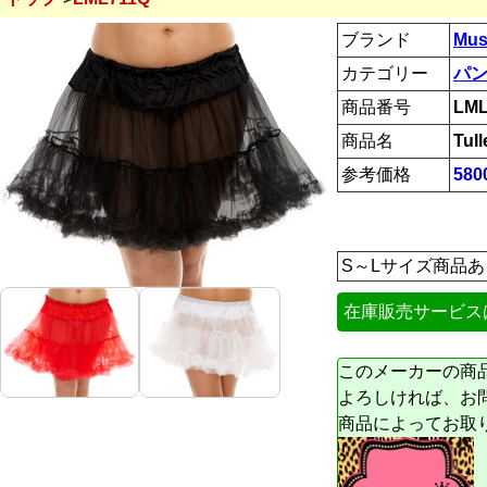
ブランド
Mus
カテゴリー
パン
商品番号
LML
商品名
Tull
参考価格
58
S～Lサイズ商品あ
在庫販売サービス
このメーカーの商
よろしければ、お
商品によってお取