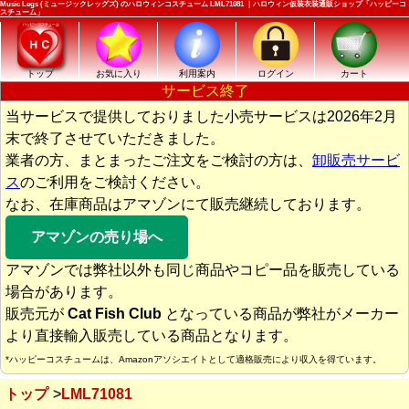
Music Legs (ミュージックレッグズ) のハロウィンコスチューム LML71081 ｜ハロウィン仮装衣装通販ショップ「ハッピーコ
スチューム」
トップ
お気に入り
利用案内
ログイン
カート
サービス終了
当サービスで提供しておりました小売サービスは2026年2月
末で終了させていただきました。
業者の方、まとまったご注文をご検討の方は、
卸販売サービ
ス
のご利用をご検討ください。
なお、在庫商品はアマゾンにて販売継続しております。
アマゾンの売り場へ
アマゾンでは弊社以外も同じ商品やコピー品を販売している
場合があります。
販売元が
Cat Fish Club
となっている商品が弊社がメーカー
より直接輸入販売している商品となります。
*ハッピーコスチュームは、Amazonアソシエイトとして適格販売により収入を得ています。
トップ
LML71081