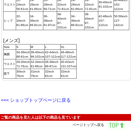
22-
24-
26-
28-
24-
28-
40-44inch
36-40inch
ウエスト
24inch
26inch
28inch
32inch
26inch
32inch
102-
91-102cm
56-61cm
61-66cm
66-71cm
71-81cm
61-66cm
71-81cm
112cm
38-
38-
32-
34-
36-
34-
42-48inch
50-56inch
40inch
40inch
ヒップ
34inch
36inch
38inch
36inch
107-
127-
97-
97-
81-86cm
86-91cm
91-97cm
86-91cm
122cm
142cm
102cm
102cm
[メンズ]
Size
S
M
L
XL
34-36inch
38-40inch
42-44inch
46-48inch
胸囲
86-91cm
96-102cm
107-112cm
117-122cm
28-30inch
32-34inch
36-38inch
40-42inch
ウエスト
71-76cm
81-86cm
86-97cm
101-107cm
30inch
31inch
32inch
32inch
股下
76cm
79cm
81cm
81cm
<<< ショップトップページに戻る
ご覧の商品を見た人は以下の商品も見ています
ページトップへ戻る