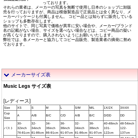
っております。
それらの業者は、メーカーの写真を無断で使用し日本のショップに卸販
売を行っておりますが、商品は模倣製造品で正規品とは全く異なり、メ
ーカーパッケージも付属しません。 コピー品とは知らずに販売している
ショップも多数存在します。
他のサイトで、同じ写真で価格が異常に安い場合や、メーカー/ブランド
名の記載がない場合、サイズを選べない場合などは、コピー商品の疑い
が高くなりますので、購入されないようにお願いいたします。
弊社では、各メーカーと協力してコピー品販売、製造業者の摘発に努め
ております。
メーカーサイズ表
Music Legs サイズ表
[レディース]
Size
XS
S
M
L
S/M
M/L
1X/2X
3X/4X
Cup
A
A/B
B/C
C/D
A/B
B/C
D/DD
DD
Size
30-
32-
34-
36-
32-
36-
40-48inch
48-54inch
バスト
32inch
34inch
36inch
38inch
34inch
38inch
101-
122-
76-81cm
81-86cm
86-91cm
91-97cm
81-86cm
91-97cm
122cm
137cm