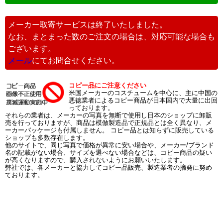
メーカー取寄サービスは終了いたしました。
なお、まとまった数のご注文の場合は、対応可能な場合も
ございます。
メール
にてお問合せください。
コピー品にご注意ください
米国メーカーのコスチュームを中心に、主に中国の
悪徳業者によるコピー商品が日本国内で大量に出回
っております。
それらの業者は、メーカーの写真を無断で使用し日本のショップに卸販
売を行っておりますが、商品は模倣製造品で正規品とは全く異なり、メ
ーカーパッケージも付属しません。 コピー品とは知らずに販売している
ショップも多数存在します。
他のサイトで、同じ写真で価格が異常に安い場合や、メーカー/ブランド
名の記載がない場合、サイズを選べない場合などは、コピー商品の疑い
が高くなりますので、購入されないようにお願いいたします。
弊社では、各メーカーと協力してコピー品販売、製造業者の摘発に努め
ております。