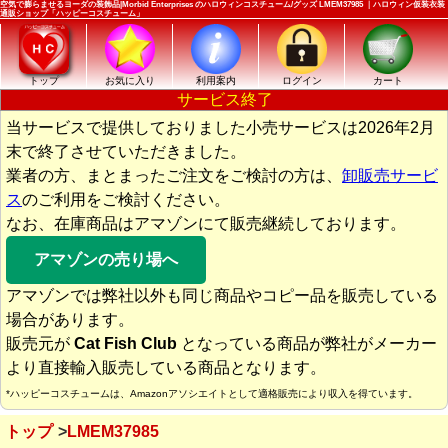
空気で膨らませるヨーダの装飾品|Morbid Enterprises のハロウィンコスチューム/グッズ LMEM37985 ｜ハロウィン仮装衣装
通販ショップ「ハッピーコスチューム」
トップ
お気に入り
利用案内
ログイン
カート
サービス終了
当サービスで提供しておりました小売サービスは2026年2月
末で終了させていただきました。
業者の方、まとまったご注文をご検討の方は、
卸販売サービ
ス
のご利用をご検討ください。
なお、在庫商品はアマゾンにて販売継続しております。
アマゾンの売り場へ
アマゾンでは弊社以外も同じ商品やコピー品を販売している
場合があります。
販売元が
Cat Fish Club
となっている商品が弊社がメーカー
より直接輸入販売している商品となります。
*ハッピーコスチュームは、Amazonアソシエイトとして適格販売により収入を得ています。
トップ
LMEM37985