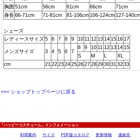
胸囲
51cm
56cm
61cm
66cm
71cm
身長
66-71cm
71-81cm
81-106cm
106-124cm
127-140c
シューズ
レディースサイズ
5
6
7
8
9
10
11
12
13
14
15
16
17
8
9
10
11
12
13
14
15
メンズサイズ
3
4
5
6
7
S
M
L
XL
cm
21
22
23
24
25
26
27
28
29
30
31
32
33
<<< ショップトップページに戻る
「ハッピーコスチューム」インフォメーション
利用案内
サイズ
PDF版カタログ
更新情報
連絡先