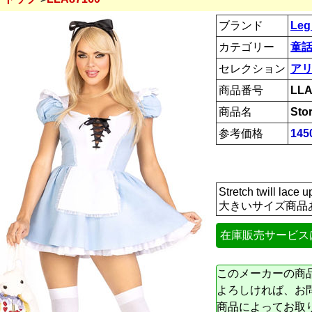
ブランド
Leg
カテゴリー
童話
セレクション
ア
商品番号
LLA
商品名
Sto
参考価格
145
Stretch twill lace 
大きいサイズ商品
在庫販売サービス
このメーカーの商
よろしければ、お
商品によってお取