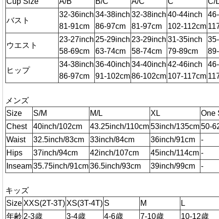
Cup Size
A/B
B/C
A/C
C
C/
32-36inch
34-38inch
32-38inch
40-44inch
46
バスト
81-91cm
86-97cm
81-97cm
102-112cm
11
23-27inch
25-29inch
23-29inch
31-35inch
35
ウエスト
58-69cm
63-74cm
58-74cm
79-89cm
89
34-38inch
36-40inch
34-40inch
42-46inch
46
ヒップ
86-97cm
91-102cm
86-102cm
107-117cm
11
メンズ
Size
S/M
M/L
XL
One 
Chest
40inch/102cm
43.25inch/110cm
53inch/135cm
50-6
Waist
32.5inch/83cm
33inch/84cm
36inch/91cm
-
Hips
37inch/94cm
42inch/107cm
45inch/114cm
-
Inseam
35.75inch/91cm
36.5inch/93cm
39inch/99cm
-
キッズ
Size
XXS(2T-3T)
XS(3T-4T)
S
M
L
年齢
2-3歳
3-4歳
4-6歳
7-10歳
10-12歳