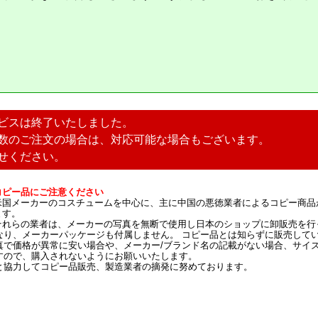
ビスは終了いたしました。
数のご注文の場合は、対応可能な場合もございます。
せください。
コピー品にご注意ください
米国メーカーのコスチュームを中心に、主に中国の悪徳業者によるコピー商品
ます。
それらの業者は、メーカーの写真を無断で使用し日本のショップに卸販売を行
なり、メーカーパッケージも付属しません。 コピー品とは知らずに販売して
真で価格が異常に安い場合や、メーカー/ブランド名の記載がない場合、サイ
すので、購入されないようにお願いいたします。
と協力してコピー品販売、製造業者の摘発に努めております。