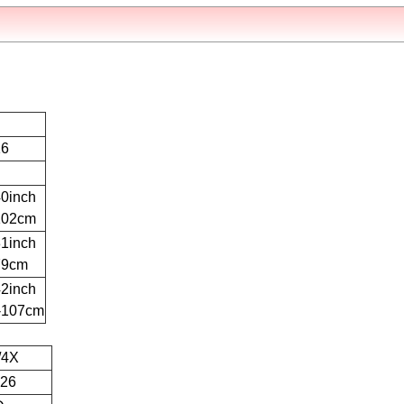
16
40inch
102cm
31inch
79cm
42inch
-107cm
/4X
-26