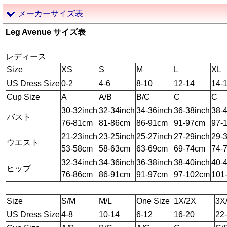
メーカーサイズ表
Leg Avenue サイズ表
レディース
Size
XS
S
M
L
XL
US Dress Size
0-2
4-6
8-10
12-14
14-
Cup Size
A
A/B
B/C
C
C
30-32inch
32-34inch
34-36inch
36-38inch
38-
バスト
76-81cm
81-86cm
86-91cm
91-97cm
97-
21-23inch
23-25inch
25-27inch
27-29inch
29-
ウエスト
53-58cm
58-63cm
63-69cm
69-74cm
74-
32-34inch
34-36inch
36-38inch
38-40inch
40-
ヒップ
76-86cm
86-91cm
91-97cm
97-102cm
101
Size
S/M
M/L
One Size
1X/2X
3X
US Dress Size
4-8
10-14
6-12
16-20
22