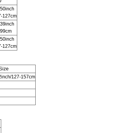
D
-50inch
7-127cm
-39inch
-99cm
-50inch
7-127cm
Size
2inch/127-157cm