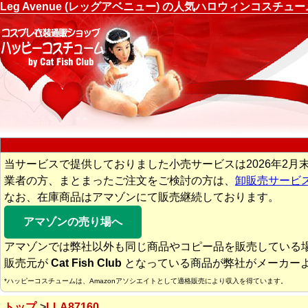
Leg Avenue (レッグアベニュー) の人気ハロウィンコスチ
当サービスで提供しておりました小売サービスは2026年2月
業者の方、まとまったご注文をご検討の方は、
卸販売サービ
なお、在庫商品はアマゾンにて販売継続しております。
アマゾンの売り場へ
アマゾンでは弊社以外も同じ商品やコピー品を販売している
販売元が
Cat Fish Club
となっている商品が弊社がメーカー
*ハッピーコスチュームは、Amazonアソシエイトとして適格販売により収入を得ています。
トップ
LLA87160