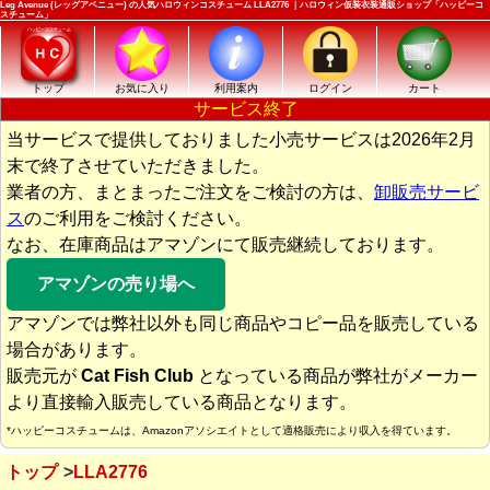
Leg Avenue (レッグアベニュー) の人気ハロウィンコスチューム LLA2776 ｜ハロウィン仮装衣装通販ショップ「ハッピーコ
スチューム」
トップ
お気に入り
利用案内
ログイン
カート
サービス終了
当サービスで提供しておりました小売サービスは2026年2月
末で終了させていただきました。
業者の方、まとまったご注文をご検討の方は、
卸販売サービ
ス
のご利用をご検討ください。
なお、在庫商品はアマゾンにて販売継続しております。
アマゾンの売り場へ
アマゾンでは弊社以外も同じ商品やコピー品を販売している
場合があります。
販売元が
Cat Fish Club
となっている商品が弊社がメーカー
より直接輸入販売している商品となります。
*ハッピーコスチュームは、Amazonアソシエイトとして適格販売により収入を得ています。
トップ
LLA2776