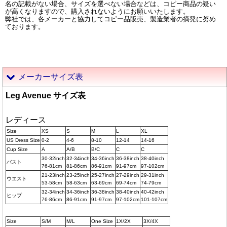
名の記載がない場合、サイズを選べない場合などは、コピー商品の疑い
が高くなりますので、購入されないようにお願いいたします。
弊社では、各メーカーと協力してコピー品販売、製造業者の摘発に努め
ております。
メーカーサイズ表
Leg Avenue サイズ表
レディース
Size
XS
S
M
L
XL
US Dress Size
0-2
4-6
8-10
12-14
14-16
Cup Size
A
A/B
B/C
C
C
30-32inch
32-34inch
34-36inch
36-38inch
38-40inch
バスト
76-81cm
81-86cm
86-91cm
91-97cm
97-102cm
21-23inch
23-25inch
25-27inch
27-29inch
29-31inch
ウエスト
53-58cm
58-63cm
63-69cm
69-74cm
74-79cm
32-34inch
34-36inch
36-38inch
38-40inch
40-42inch
ヒップ
76-86cm
86-91cm
91-97cm
97-102cm
101-107cm
Size
S/M
M/L
One Size
1X/2X
3X/4X