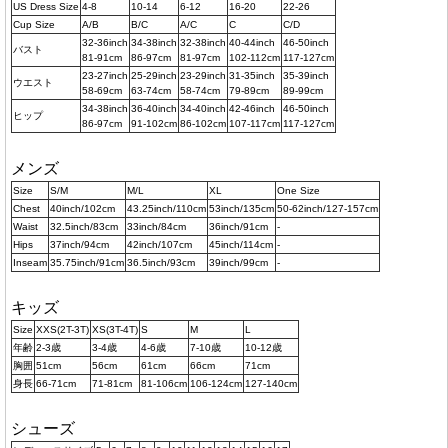
US Dress Size
4-8
10-14
6-12
16-20
22-26
Cup Size
A/B
B/C
A/C
C
C/D
32-36inch
34-38inch
32-38inch
40-44inch
46-50inch
バスト
81-91cm
86-97cm
81-97cm
102-112cm
117-127cm
23-27inch
25-29inch
23-29inch
31-35inch
35-39inch
ウエスト
58-69cm
63-74cm
58-74cm
79-89cm
89-99cm
34-38inch
36-40inch
34-40inch
42-46inch
46-50inch
ヒップ
86-97cm
91-102cm
86-102cm
107-117cm
117-127cm
メンズ
Size
S/M
M/L
XL
One Size
Chest
40inch/102cm
43.25inch/110cm
53inch/135cm
50-62inch/127-157cm
Waist
32.5inch/83cm
33inch/84cm
36inch/91cm
-
Hips
37inch/94cm
42inch/107cm
45inch/114cm
-
Inseam
35.75inch/91cm
36.5inch/93cm
39inch/99cm
-
キッズ
Size
XXS(2T-3T)
XS(3T-4T)
S
M
L
年齢
2-3歳
3-4歳
4-6歳
7-10歳
10-12歳
胸囲
51cm
56cm
61cm
66cm
71cm
身長
66-71cm
71-81cm
81-106cm
106-124cm
127-140cm
シューズ