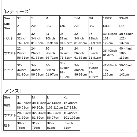
[レディース]
Size
XS
S
M
L
S/M
M/L
1X/2X
3X/4X
Cup
A
A/B
B/C
C/D
A/B
B/C
D/DD
DD
Size
30-
32-
34-
36-
32-
36-
40-48inch
48-54inch
バスト
32inch
34inch
36inch
38inch
34inch
38inch
101-
122-
76-81cm
81-86cm
86-91cm
91-97cm
81-86cm
91-97cm
122cm
137cm
22-
24-
26-
28-
24-
28-
40-44inch
36-40inch
ウエスト
24inch
26inch
28inch
32inch
26inch
32inch
102-
91-102cm
56-61cm
61-66cm
66-71cm
71-81cm
61-66cm
71-81cm
112cm
38-
38-
32-
34-
36-
34-
42-48inch
50-56inch
40inch
40inch
ヒップ
34inch
36inch
38inch
36inch
107-
127-
97-
97-
81-86cm
86-91cm
91-97cm
86-91cm
122cm
142cm
102cm
102cm
[メンズ]
Size
S
M
L
XL
34-36inch
38-40inch
42-44inch
46-48inch
胸囲
86-91cm
96-102cm
107-112cm
117-122cm
28-30inch
32-34inch
36-38inch
40-42inch
ウエスト
71-76cm
81-86cm
86-97cm
101-107cm
30inch
31inch
32inch
32inch
股下
76cm
79cm
81cm
81cm