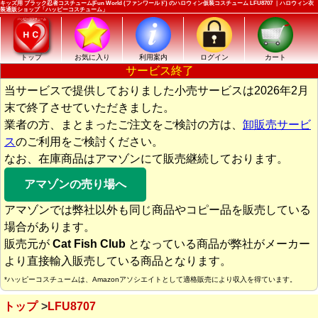
キッズ用 ブラック忍者コスチューム|Fun World (ファンワールド) のハロウィン仮装コスチューム LFU8707 ｜ハロウィン衣
装通販ショップ「ハッピーコスチューム」
トップ
お気に入り
利用案内
ログイン
カート
サービス終了
当サービスで提供しておりました小売サービスは2026年2月
末で終了させていただきました。
業者の方、まとまったご注文をご検討の方は、
卸販売サービ
ス
のご利用をご検討ください。
なお、在庫商品はアマゾンにて販売継続しております。
アマゾンの売り場へ
アマゾンでは弊社以外も同じ商品やコピー品を販売している
場合があります。
販売元が
Cat Fish Club
となっている商品が弊社がメーカー
より直接輸入販売している商品となります。
*ハッピーコスチュームは、Amazonアソシエイトとして適格販売により収入を得ています。
トップ
LFU8707