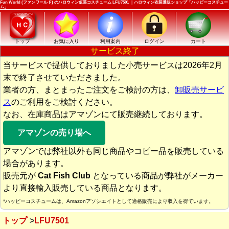
Fun World (ファンワールド) のハロウィン仮装コスチューム LFU7501 ｜ハロウィン衣装通販ショップ「ハッピーコスチュー
ム」
トップ
お気に入り
利用案内
ログイン
カート
サービス終了
当サービスで提供しておりました小売サービスは2026年2月
末で終了させていただきました。
業者の方、まとまったご注文をご検討の方は、
卸販売サービ
ス
のご利用をご検討ください。
なお、在庫商品はアマゾンにて販売継続しております。
アマゾンの売り場へ
アマゾンでは弊社以外も同じ商品やコピー品を販売している
場合があります。
販売元が
Cat Fish Club
となっている商品が弊社がメーカー
より直接輸入販売している商品となります。
*ハッピーコスチュームは、Amazonアソシエイトとして適格販売により収入を得ています。
トップ
LFU7501