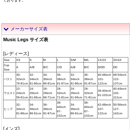
ております。
メーカーサイズ表
Music Legs サイズ表
[レディース]
Size
XS
S
M
L
S/M
M/L
1X/2X
3X/4X
Cup
A
A/B
B/C
C/D
A/B
B/C
D/DD
DD
Size
30-
32-
34-
36-
32-
36-
40-48inch
48-54inch
バスト
32inch
34inch
36inch
38inch
34inch
38inch
101-
122-
76-81cm
81-86cm
86-91cm
91-97cm
81-86cm
91-97cm
122cm
137cm
22-
24-
26-
28-
24-
28-
40-44inch
36-40inch
ウエスト
24inch
26inch
28inch
32inch
26inch
32inch
102-
91-102cm
56-61cm
61-66cm
66-71cm
71-81cm
61-66cm
71-81cm
112cm
38-
38-
32-
34-
36-
34-
42-48inch
50-56inch
40inch
40inch
ヒップ
34inch
36inch
38inch
36inch
107-
127-
97-
97-
81-86cm
86-91cm
91-97cm
86-91cm
122cm
142cm
102cm
102cm
[メンズ]