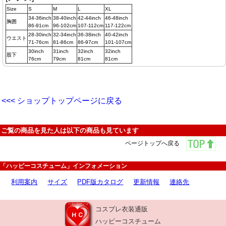
Size
S
M
L
XL
34-36inch
38-40inch
42-44inch
46-48inch
胸囲
86-91cm
96-102cm
107-112cm
117-122cm
28-30inch
32-34inch
36-38inch
40-42inch
ウエスト
71-76cm
81-86cm
86-97cm
101-107cm
30inch
31inch
32inch
32inch
股下
76cm
79cm
81cm
81cm
<<< ショップトップページに戻る
ご覧の商品を見た人は以下の商品も見ています
ページトップへ戻る
「ハッピーコスチューム」インフォメーション
利用案内
サイズ
PDF版カタログ
更新情報
連絡先
コスプレ衣装通販
ハッピーコスチューム