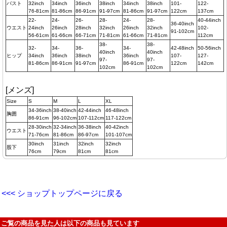
バスト
32inch
34inch
36inch
38inch
34inch
38inch
101-
122-
76-81cm
81-86cm
86-91cm
91-97cm
81-86cm
91-97cm
122cm
137cm
22-
24-
26-
28-
24-
28-
40-44inch
36-40inch
ウエスト
24inch
26inch
28inch
32inch
26inch
32inch
102-
91-102cm
56-61cm
61-66cm
66-71cm
71-81cm
61-66cm
71-81cm
112cm
38-
38-
32-
34-
36-
34-
42-48inch
50-56inch
40inch
40inch
ヒップ
34inch
36inch
38inch
36inch
107-
127-
97-
97-
81-86cm
86-91cm
91-97cm
86-91cm
122cm
142cm
102cm
102cm
[メンズ]
Size
S
M
L
XL
34-36inch
38-40inch
42-44inch
46-48inch
胸囲
86-91cm
96-102cm
107-112cm
117-122cm
28-30inch
32-34inch
36-38inch
40-42inch
ウエスト
71-76cm
81-86cm
86-97cm
101-107cm
30inch
31inch
32inch
32inch
股下
76cm
79cm
81cm
81cm
<<< ショップトップページに戻る
ご覧の商品を見た人は以下の商品も見ています