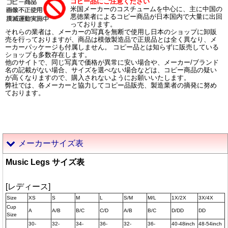
コピー品にご注意ください
米国メーカーのコスチュームを中心に、主に中国の
悪徳業者によるコピー商品が日本国内で大量に出回
っております。
それらの業者は、メーカーの写真を無断で使用し日本のショップに卸販
売を行っておりますが、商品は模倣製造品で正規品とは全く異なり、メ
ーカーパッケージも付属しません。 コピー品とは知らずに販売している
ショップも多数存在します。
他のサイトで、同じ写真で価格が異常に安い場合や、メーカー/ブランド
名の記載がない場合、サイズを選べない場合などは、コピー商品の疑い
が高くなりますので、購入されないようにお願いいたします。
弊社では、各メーカーと協力してコピー品販売、製造業者の摘発に努め
ております。
メーカーサイズ表
Music Legs サイズ表
[レディース]
Size
XS
S
M
L
S/M
M/L
1X/2X
3X/4X
Cup
A
A/B
B/C
C/D
A/B
B/C
D/DD
DD
Size
30-
32-
34-
36-
32-
36-
40-48inch
48-54inch