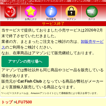
本格派のメンズサンタコスチューム|Fun World (ファンワールド) のハロウィン仮装コスチューム LFU7500 ｜ハロウィン衣装
通販ショップ「ハッピーコスチューム」
トップ
お気に入り
利用案内
ログイン
カート
サービス終了
当サービスで提供しておりました小売サービスは2026年2月
末で終了させていただきました。
業者の方、まとまったご注文をご検討の方は、
卸販売サービ
ス
のご利用をご検討ください。
なお、在庫商品はアマゾンにて販売継続しております。
アマゾンの売り場へ
アマゾンでは弊社以外も同じ商品やコピー品を販売している
場合があります。
販売元が
Cat Fish Club
となっている商品が弊社がメーカー
より直接輸入販売している商品となります。
*ハッピーコスチュームは、Amazonアソシエイトとして適格販売により収入を得ています。
トップ
LFU7500