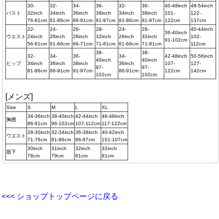
30-
32-
34-
36-
32-
36-
40-48inch
48-54inch
バスト
32inch
34inch
36inch
38inch
34inch
38inch
101-
122-
76-81cm
81-86cm
86-91cm
91-97cm
81-86cm
91-97cm
122cm
137cm
22-
24-
26-
28-
24-
28-
40-44inch
36-40inch
ウエスト
24inch
26inch
28inch
32inch
26inch
32inch
102-
91-102cm
56-61cm
61-66cm
66-71cm
71-81cm
61-66cm
71-81cm
112cm
38-
38-
32-
34-
36-
34-
42-48inch
50-56inch
40inch
40inch
ヒップ
34inch
36inch
38inch
36inch
107-
127-
97-
97-
81-86cm
86-91cm
91-97cm
86-91cm
122cm
142cm
102cm
102cm
[メンズ]
Size
S
M
L
XL
34-36inch
38-40inch
42-44inch
46-48inch
胸囲
86-91cm
96-102cm
107-112cm
117-122cm
28-30inch
32-34inch
36-38inch
40-42inch
ウエスト
71-76cm
81-86cm
86-97cm
101-107cm
30inch
31inch
32inch
32inch
股下
76cm
79cm
81cm
81cm
<<< ショップトップページに戻る