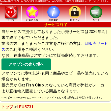
Fun World (ファンワールド) のハロウィン仮装コスチューム LFU5731 ｜ハロウィン衣装通販ショップ「ハッピーコスチュー
ム」
トップ
お気に入り
利用案内
ログイン
カート
サービス終了
当サービスで提供しておりました小売サービスは2026年2月
末で終了させていただきました。
業者の方、まとまったご注文をご検討の方は、
卸販売サービ
ス
のご利用をご検討ください。
なお、在庫商品はアマゾンにて販売継続しております。
アマゾンの売り場へ
アマゾンでは弊社以外も同じ商品やコピー品を販売している
場合があります。
販売元が
Cat Fish Club
となっている商品が弊社がメーカー
より直接輸入販売している商品となります。
*ハッピーコスチュームは、Amazonアソシエイトとして適格販売により収入を得ています。
トップ
LFU5731