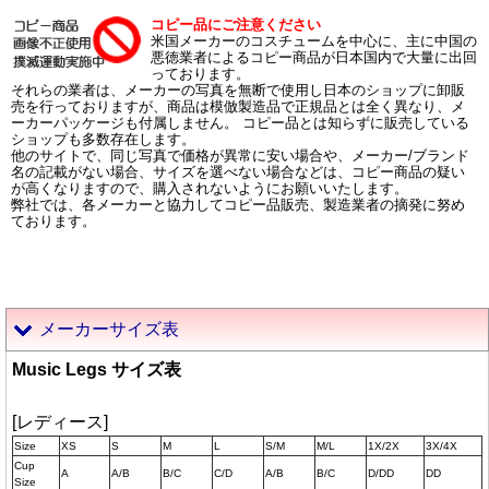
コピー品にご注意ください
米国メーカーのコスチュームを中心に、主に中国の
悪徳業者によるコピー商品が日本国内で大量に出回
っております。
それらの業者は、メーカーの写真を無断で使用し日本のショップに卸販
売を行っておりますが、商品は模倣製造品で正規品とは全く異なり、メ
ーカーパッケージも付属しません。 コピー品とは知らずに販売している
ショップも多数存在します。
他のサイトで、同じ写真で価格が異常に安い場合や、メーカー/ブランド
名の記載がない場合、サイズを選べない場合などは、コピー商品の疑い
が高くなりますので、購入されないようにお願いいたします。
弊社では、各メーカーと協力してコピー品販売、製造業者の摘発に努め
ております。
メーカーサイズ表
Music Legs サイズ表
[レディース]
Size
XS
S
M
L
S/M
M/L
1X/2X
3X/4X
Cup
A
A/B
B/C
C/D
A/B
B/C
D/DD
DD
Size