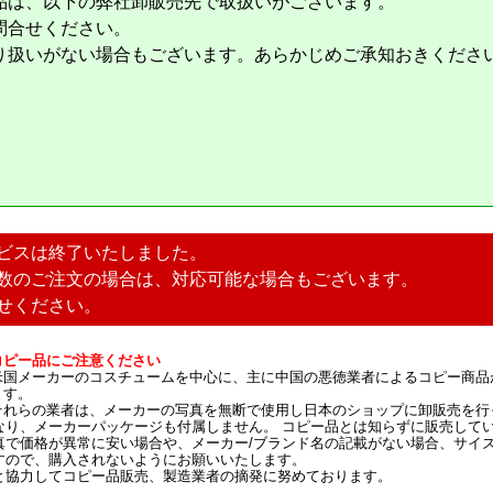
品は、以下の弊社卸販売先で取扱いがございます。
問合せください。
り扱いがない場合もございます。あらかじめご承知おきくださ
ビスは終了いたしました。
数のご注文の場合は、対応可能な場合もございます。
せください。
コピー品にご注意ください
米国メーカーのコスチュームを中心に、主に中国の悪徳業者によるコピー商品
ます。
それらの業者は、メーカーの写真を無断で使用し日本のショップに卸販売を行
なり、メーカーパッケージも付属しません。 コピー品とは知らずに販売して
真で価格が異常に安い場合や、メーカー/ブランド名の記載がない場合、サイ
すので、購入されないようにお願いいたします。
と協力してコピー品販売、製造業者の摘発に努めております。