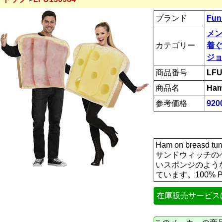
ブランド
Fun
メ
カテゴリー
着
ジ
商品番号
LFU
商品名
Ham
参考価格
92
Ham on breasd tuni
サンドウィッチの
いスポンジのよう
ています。100% 
在庫販売サービス