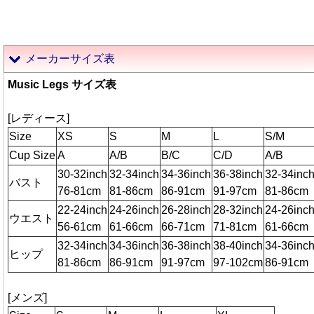
メーカーサイズ表
Music Legs サイズ表
[レディース]
Size
XS
S
M
L
S/M
Cup Size
A
A/B
B/C
C/D
A/B
30-32inch
32-34inch
34-36inch
36-38inch
32-34inc
バスト
76-81cm
81-86cm
86-91cm
91-97cm
81-86cm
22-24inch
24-26inch
26-28inch
28-32inch
24-26inc
ウエスト
56-61cm
61-66cm
66-71cm
71-81cm
61-66cm
32-34inch
34-36inch
36-38inch
38-40inch
34-36inc
ヒップ
81-86cm
86-91cm
91-97cm
97-102cm
86-91cm
[メンズ]