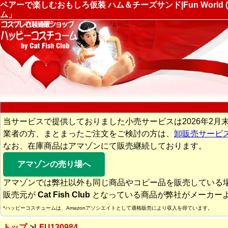
ペアーで楽しむおもしろ仮装 ハム＆チーズサンド|Fun Worl
ム」
当サービスで提供しておりました小売サービスは2026年2月
業者の方、まとまったご注文をご検討の方は、
卸販売サービ
なお、在庫商品はアマゾンにて販売継続しております。
アマゾンの売り場へ
アマゾンでは弊社以外も同じ商品やコピー品を販売している
販売元が
Cat Fish Club
となっている商品が弊社がメーカー
*ハッピーコスチュームは、Amazonアソシエイトとして適格販売により収入を得ています。
トップ
LFU130984