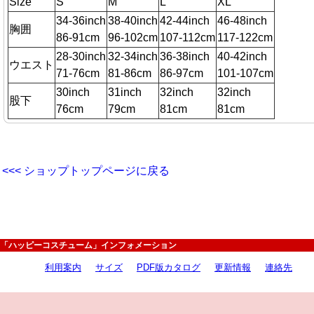
Size
S
M
L
XL
34-36inch
38-40inch
42-44inch
46-48inch
胸囲
86-91cm
96-102cm
107-112cm
117-122cm
28-30inch
32-34inch
36-38inch
40-42inch
ウエスト
71-76cm
81-86cm
86-97cm
101-107cm
30inch
31inch
32inch
32inch
股下
76cm
79cm
81cm
81cm
<<< ショップトップページに戻る
「ハッピーコスチューム」インフォメーション
利用案内
サイズ
PDF版カタログ
更新情報
連絡先