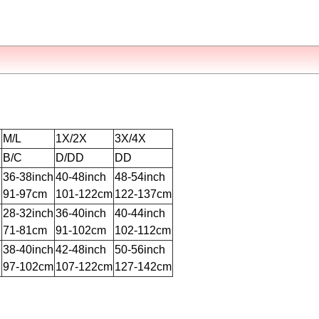
M/L
1X/2X
3X/4X
B/C
D/DD
DD
h
36-38inch
40-48inch
48-54inch
91-97cm
101-122cm
122-137cm
h
28-32inch
36-40inch
40-44inch
71-81cm
91-102cm
102-112cm
h
38-40inch
42-48inch
50-56inch
97-102cm
107-122cm
127-142cm