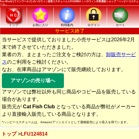
Fun World (ファンワールド) のハロウィン仮装コスチューム LFU124814 ｜ハロウィン衣装通販ショップ「ハッピーコスチュ
ーム」
トップ
お気に入り
利用案内
ログイン
カート
サービス終了
当サービスで提供しておりました小売サービスは2026年2月
末で終了させていただきました。
業者の方、まとまったご注文をご検討の方は、
卸販売サービ
ス
のご利用をご検討ください。
なお、在庫商品はアマゾンにて販売継続しております。
アマゾンの売り場へ
アマゾンでは弊社以外も同じ商品やコピー品を販売している
場合があります。
販売元が
Cat Fish Club
となっている商品が弊社がメーカー
より直接輸入販売している商品となります。
*ハッピーコスチュームは、Amazonアソシエイトとして適格販売により収入を得ています。
トップ
LFU124814