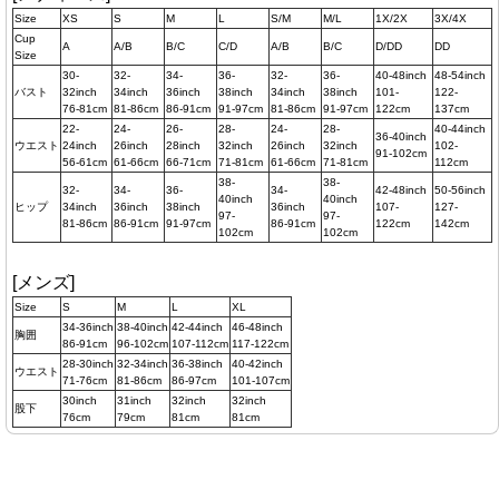
Size
XS
S
M
L
S/M
M/L
1X/2X
3X/4X
Cup
A
A/B
B/C
C/D
A/B
B/C
D/DD
DD
Size
30-
32-
34-
36-
32-
36-
40-48inch
48-54inch
バスト
32inch
34inch
36inch
38inch
34inch
38inch
101-
122-
76-81cm
81-86cm
86-91cm
91-97cm
81-86cm
91-97cm
122cm
137cm
22-
24-
26-
28-
24-
28-
40-44inch
36-40inch
ウエスト
24inch
26inch
28inch
32inch
26inch
32inch
102-
91-102cm
56-61cm
61-66cm
66-71cm
71-81cm
61-66cm
71-81cm
112cm
38-
38-
32-
34-
36-
34-
42-48inch
50-56inch
40inch
40inch
ヒップ
34inch
36inch
38inch
36inch
107-
127-
97-
97-
81-86cm
86-91cm
91-97cm
86-91cm
122cm
142cm
102cm
102cm
[メンズ]
Size
S
M
L
XL
34-36inch
38-40inch
42-44inch
46-48inch
胸囲
86-91cm
96-102cm
107-112cm
117-122cm
28-30inch
32-34inch
36-38inch
40-42inch
ウエスト
71-76cm
81-86cm
86-97cm
101-107cm
30inch
31inch
32inch
32inch
股下
76cm
79cm
81cm
81cm