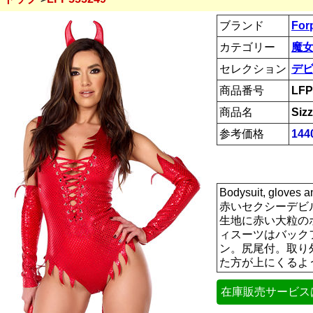
ブランド
For
カテゴリー
魔女
セレクション
デ
商品番号
LFP
商品名
Siz
参考価格
144
Bodysuit, glov
赤いセクシーデビ
生地に赤い大粒の
ィスーツはバック
ン。尻尾付。取り
た方が上にくるように
在庫販売サービス