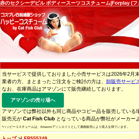
赤のセクシーデビル ボディースーツコスチューム|Forplay 
当サービスで提供しておりました小売サービスは2026年2月
業者の方、まとまったご注文をご検討の方は、
卸販売サービ
なお、在庫商品はアマゾンにて販売継続しております。
アマゾンの売り場へ
アマゾンでは弊社以外も同じ商品やコピー品を販売している
販売元が
Cat Fish Club
となっている商品が弊社がメーカー
*ハッピーコスチュームは、Amazonアソシエイトとして適格販売により収入を得ています。
トップ
LFP555249