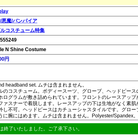
play
/悪魔/バンパイア
ビルコスチューム特集
555249
zle N Shine Costume
00円
es and headband set. ムチは含まれません。
ルのコスチューム。ボディースーツ、グローブ、ヘッドピース
ホログラムが敷き詰められています。フロントのレースアップ
ファスナーで着脱します。レースアップの下は生地がなく素肌
外し不可。ヘッドピースはカチューシャスタイルです。グロー
腕にはめます。ムチは含まれません。Polyester/Spandex
は終了いたしました。ご了承下さい。