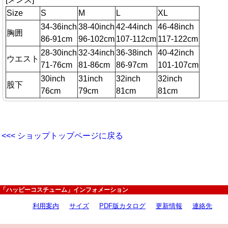
Size
S
M
L
XL
34-36inch
38-40inch
42-44inch
46-48inch
胸囲
86-91cm
96-102cm
107-112cm
117-122cm
28-30inch
32-34inch
36-38inch
40-42inch
ウエスト
71-76cm
81-86cm
86-97cm
101-107cm
30inch
31inch
32inch
32inch
股下
76cm
79cm
81cm
81cm
<<< ショップトップページに戻る
「ハッピーコスチューム」インフォメーション
利用案内
サイズ
PDF版カタログ
更新情報
連絡先