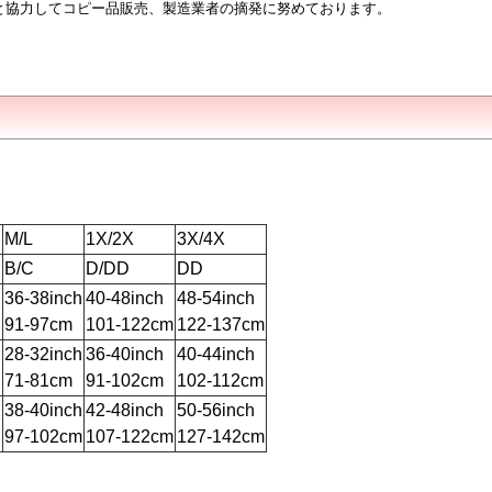
と協力してコピー品販売、製造業者の摘発に努めております。
M/L
1X/2X
3X/4X
B/C
D/DD
DD
h
36-38inch
40-48inch
48-54inch
91-97cm
101-122cm
122-137cm
h
28-32inch
36-40inch
40-44inch
71-81cm
91-102cm
102-112cm
h
38-40inch
42-48inch
50-56inch
97-102cm
107-122cm
127-142cm