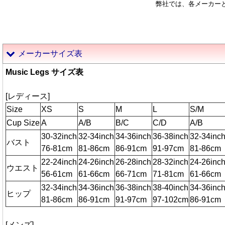
弊社では、各メーカー
メーカーサイズ表
Music Legs サイズ表
[レディース]
Size
XS
S
M
L
S/M
Cup Size
A
A/B
B/C
C/D
A/B
30-32inch
32-34inch
34-36inch
36-38inch
32-34inc
バスト
76-81cm
81-86cm
86-91cm
91-97cm
81-86cm
22-24inch
24-26inch
26-28inch
28-32inch
24-26inc
ウエスト
56-61cm
61-66cm
66-71cm
71-81cm
61-66cm
32-34inch
34-36inch
36-38inch
38-40inch
34-36inc
ヒップ
81-86cm
86-91cm
91-97cm
97-102cm
86-91cm
[メンズ]