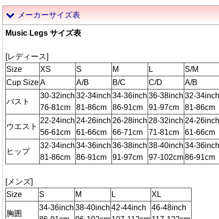
メーカーサイズ表
Music Legs サイズ表
[レディース]
Size
XS
S
M
L
S/M
Cup Size
A
A/B
B/C
C/D
A/B
30-32inch
32-34inch
34-36inch
36-38inch
32-34inc
バスト
76-81cm
81-86cm
86-91cm
91-97cm
81-86cm
22-24inch
24-26inch
26-28inch
28-32inch
24-26inc
ウエスト
56-61cm
61-66cm
66-71cm
71-81cm
61-66cm
32-34inch
34-36inch
36-38inch
38-40inch
34-36inc
ヒップ
81-86cm
86-91cm
91-97cm
97-102cm
86-91cm
[メンズ]
Size
S
M
L
XL
34-36inch
38-40inch
42-44inch
46-48inch
胸囲