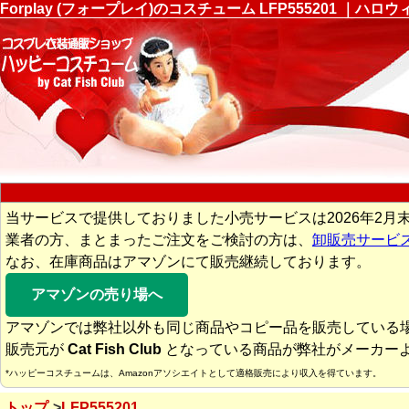
Forplay (フォープレイ)のコスチューム LFP555201
当サービスで提供しておりました小売サービスは2026年2月
業者の方、まとまったご注文をご検討の方は、
卸販売サービ
なお、在庫商品はアマゾンにて販売継続しております。
アマゾンの売り場へ
アマゾンでは弊社以外も同じ商品やコピー品を販売している
販売元が
Cat Fish Club
となっている商品が弊社がメーカー
*ハッピーコスチュームは、Amazonアソシエイトとして適格販売により収入を得ています。
トップ
LFP555201