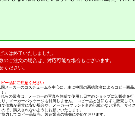
ビスは終了いたしました。
数のご注文の場合は、対応可能な場合もございます。
せください。
コピー品にご注意ください
米国メーカーのコスチュームを中心に、主に中国の悪徳業者によるコピー商品
ます。
それらの業者は、メーカーの写真を無断で使用し日本のショップに卸販売を行
なり、メーカーパッケージも付属しません。 コピー品とは知らずに販売して
真で価格が異常に安い場合や、メーカー/ブランド名の記載がない場合、サイ
すので、購入されないようにお願いいたします。
と協力してコピー品販売、製造業者の摘発に努めております。