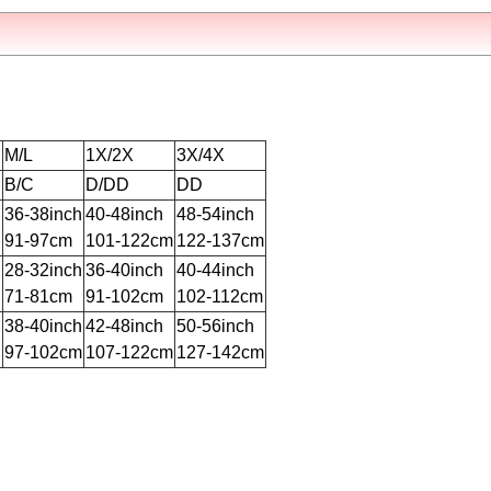
M/L
1X/2X
3X/4X
B/C
D/DD
DD
h
36-38inch
40-48inch
48-54inch
91-97cm
101-122cm
122-137cm
h
28-32inch
36-40inch
40-44inch
71-81cm
91-102cm
102-112cm
h
38-40inch
42-48inch
50-56inch
97-102cm
107-122cm
127-142cm