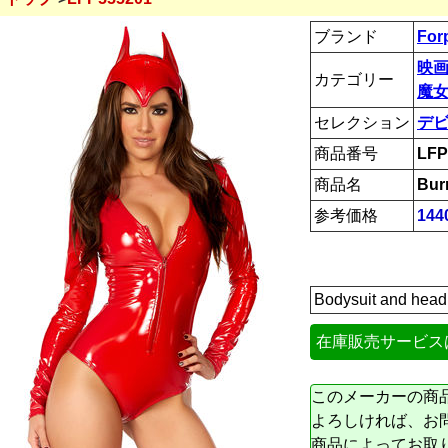
ブランド
For
映画
カテゴリー
魔女
セレクション
デ
商品番号
LFP
商品名
Bur
参考価格
144
Bodysuit and h
在庫販売サービス
このメーカーの商
よろしければ、お
商品によってお取