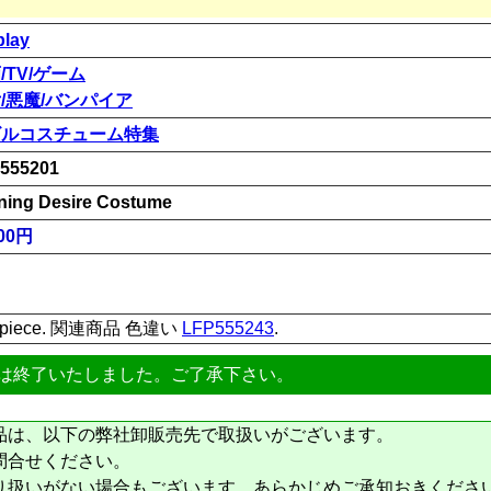
play
/TV/ゲーム
/悪魔/バンパイア
ビルコスチューム特集
555201
ning Desire Costume
00円
eadpiece. 関連商品 色違い
LFP555243
.
は終了いたしました。ご了承下さい。
品は、以下の弊社卸販売先で取扱いがございます。
問合せください。
り扱いがない場合もございます。あらかじめご承知おきくださ