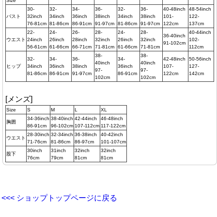
Size
30-
32-
34-
36-
32-
36-
40-48inch
48-54inch
バスト
32inch
34inch
36inch
38inch
34inch
38inch
101-
122-
76-81cm
81-86cm
86-91cm
91-97cm
81-86cm
91-97cm
122cm
137cm
22-
24-
26-
28-
24-
28-
40-44inch
36-40inch
ウエスト
24inch
26inch
28inch
32inch
26inch
32inch
102-
91-102cm
56-61cm
61-66cm
66-71cm
71-81cm
61-66cm
71-81cm
112cm
38-
38-
32-
34-
36-
34-
42-48inch
50-56inch
40inch
40inch
ヒップ
34inch
36inch
38inch
36inch
107-
127-
97-
97-
81-86cm
86-91cm
91-97cm
86-91cm
122cm
142cm
102cm
102cm
[メンズ]
Size
S
M
L
XL
34-36inch
38-40inch
42-44inch
46-48inch
胸囲
86-91cm
96-102cm
107-112cm
117-122cm
28-30inch
32-34inch
36-38inch
40-42inch
ウエスト
71-76cm
81-86cm
86-97cm
101-107cm
30inch
31inch
32inch
32inch
股下
76cm
79cm
81cm
81cm
<<< ショップトップページに戻る