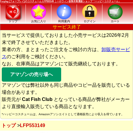
Forplay (フォープレイ)のコスチューム LFP553149 ｜ハロウィン仮装衣装通販ショップ「ハッピーコスチューム」
トップ
お気に入り
利用案内
ログイン
カート
サービス終了
当サービスで提供しておりました小売サービスは2026年2月
末で終了させていただきました。
業者の方、まとまったご注文をご検討の方は、
卸販売サービ
ス
のご利用をご検討ください。
なお、在庫商品はアマゾンにて販売継続しております。
アマゾンの売り場へ
アマゾンでは弊社以外も同じ商品やコピー品を販売している
場合があります。
販売元が
Cat Fish Club
となっている商品が弊社がメーカー
より直接輸入販売している商品となります。
*ハッピーコスチュームは、Amazonアソシエイトとして適格販売により収入を得ています。
トップ
LFP553149