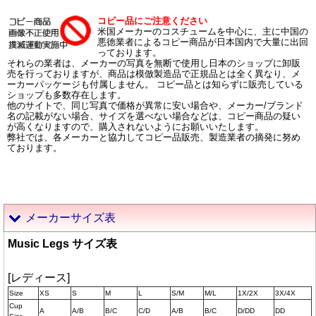
コピー品にご注意ください
米国メーカーのコスチュームを中心に、主に中国の
悪徳業者によるコピー商品が日本国内で大量に出回
っております。
それらの業者は、メーカーの写真を無断で使用し日本のショップに卸販
売を行っておりますが、商品は模倣製造品で正規品とは全く異なり、メ
ーカーパッケージも付属しません。 コピー品とは知らずに販売している
ショップも多数存在します。
他のサイトで、同じ写真で価格が異常に安い場合や、メーカー/ブランド
名の記載がない場合、サイズを選べない場合などは、コピー商品の疑い
が高くなりますので、購入されないようにお願いいたします。
弊社では、各メーカーと協力してコピー品販売、製造業者の摘発に努め
ております。
メーカーサイズ表
Music Legs サイズ表
[レディース]
Size
XS
S
M
L
S/M
M/L
1X/2X
3X/4X
Cup
A
A/B
B/C
C/D
A/B
B/C
D/DD
DD