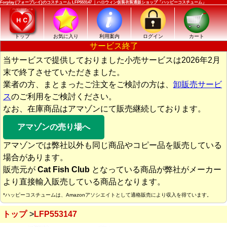
Forplay (フォープレイ)のコスチューム LFP553147 ｜ハロウィン仮装衣装通販ショップ「ハッピーコスチューム」
トップ
お気に入り
利用案内
ログイン
カート
サービス終了
当サービスで提供しておりました小売サービスは2026年2月
末で終了させていただきました。
業者の方、まとまったご注文をご検討の方は、
卸販売サービ
ス
のご利用をご検討ください。
なお、在庫商品はアマゾンにて販売継続しております。
アマゾンの売り場へ
アマゾンでは弊社以外も同じ商品やコピー品を販売している
場合があります。
販売元が
Cat Fish Club
となっている商品が弊社がメーカー
より直接輸入販売している商品となります。
*ハッピーコスチュームは、Amazonアソシエイトとして適格販売により収入を得ています。
トップ
LFP553147