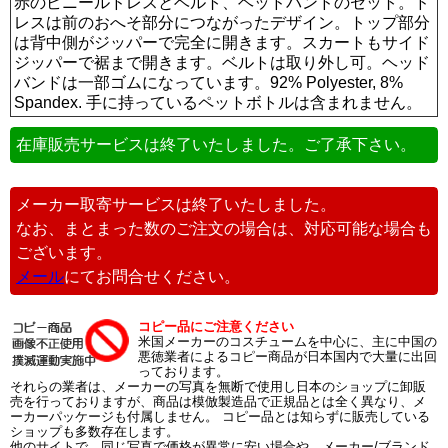
赤のビニールドレスとベルト、ヘッドバンドのセット。ド
レスは前のおへそ部分につながったデザイン。トップ部分
は背中側がジッパーで完全に開きます。スカートもサイド
ジッパーで裾まで開きます。ベルトは取り外し可。ヘッド
バンドは一部ゴムになっています。92% Polyester, 8%
Spandex. 手に持っているペットボトルは含まれません。
在庫販売サービスは終了いたしました。ご了承下さい。
メーカー取寄サービスは終了いたしました。
なお、まとまった数のご注文の場合は、対応可能な場合も
ございます。
メール
にてお問合せください。
コピー品にご注意ください
米国メーカーのコスチュームを中心に、主に中国の
悪徳業者によるコピー商品が日本国内で大量に出回
っております。
それらの業者は、メーカーの写真を無断で使用し日本のショップに卸販
売を行っておりますが、商品は模倣製造品で正規品とは全く異なり、メ
ーカーパッケージも付属しません。 コピー品とは知らずに販売している
ショップも多数存在します。
他のサイトで、同じ写真で価格が異常に安い場合や、メーカー/ブランド