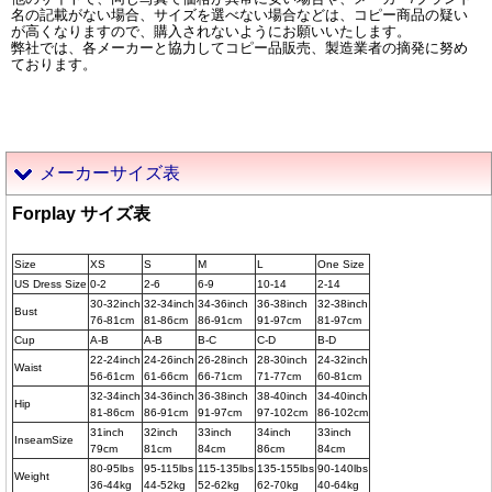
名の記載がない場合、サイズを選べない場合などは、コピー商品の疑い
が高くなりますので、購入されないようにお願いいたします。
弊社では、各メーカーと協力してコピー品販売、製造業者の摘発に努め
ております。
メーカーサイズ表
Forplay サイズ表
Size
XS
S
M
L
One Size
US Dress Size
0-2
2-6
6-9
10-14
2-14
30-32inch
32-34inch
34-36inch
36-38inch
32-38inch
Bust
76-81cm
81-86cm
86-91cm
91-97cm
81-97cm
Cup
A-B
A-B
B-C
C-D
B-D
22-24inch
24-26inch
26-28inch
28-30inch
24-32inch
Waist
56-61cm
61-66cm
66-71cm
71-77cm
60-81cm
32-34inch
34-36inch
36-38inch
38-40inch
34-40inch
Hip
81-86cm
86-91cm
91-97cm
97-102cm
86-102cm
31inch
32inch
33inch
34inch
33inch
InseamSize
79cm
81cm
84cm
86cm
84cm
80-95lbs
95-115lbs
115-135lbs
135-155lbs
90-140lbs
Weight
36-44kg
44-52kg
52-62kg
62-70kg
40-64kg