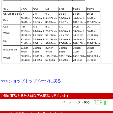
Size
XS/S
S/M
M/L
L/XL
1X/2X
2X/3X
US Dress Size
2-4
2-6
6-9
10-14
14-16
16-18
30-32inch
32-34inch
34-36inch
36-38inch
40-44inch
44-48inch
Bust
76-81cm
81-86cm
86-91cm
91-97cm
101-112cm
112-122cm
Cup
A-B
A-B
B-C
C-D
D-DD
DD
22-24inch
24-26inch
26-28inch
28-30inch
33-36inch
36-40inch
Waist
56-61cm
61-66cm
66-71cm
71-77cm
84-91cm
91-101cm
32-34inch
34-36inch
36-38inch
38-40inch
40-44inch
45-48inch
Hip
81-86cm
86-91cm
91-97cm
97-102cm
102-108cm
114-122cm
31inch
32inch
33inch
34inch
36inch
36inch
InseamSize
79cm
81cm
84cm
86cm
91cm
91cm
80-95lbs
95-115lbs
115-135lbs
135-155lbs
160-180lbs
180-200lbs
Weight
36-44kg
44-52kg
52-62kg
62-70kg
73-81kg
81-90kg
<<< ショップトップページに戻る
ご覧の商品を見た人は以下の商品も見ています
ページトップへ戻る