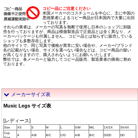
コピー品にご注意ください
米国メーカーのコスチュームを中心に、主に中国の
悪徳業者によるコピー商品が日本国内で大量に出回
っております。
それらの業者は、メーカーの写真を無断で使用し日本のショップに卸販
売を行っておりますが、商品は模倣製造品で正規品とは全く異なり、メ
ーカーパッケージも付属しません。 コピー品とは知らずに販売している
ショップも多数存在します。
他のサイトで、同じ写真で価格が異常に安い場合や、メーカー/ブランド
名の記載がない場合、サイズを選べない場合などは、コピー商品の疑い
が高くなりますので、購入されないようにお願いいたします。
弊社では、各メーカーと協力してコピー品販売、製造業者の摘発に努め
ております。
メーカーサイズ表
Music Legs サイズ表
[レディース]
Size
XS
S
M
L
S/M
M/L
1X/2X
3X/4X
Cup
A
A/B
B/C
C/D
A/B
B/C
D/DD
DD
Size