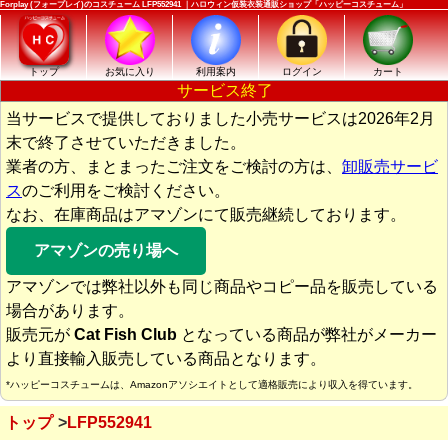
Forplay (フォープレイ)のコスチューム LFP552941 ｜ハロウィン仮装衣装通販ショップ「ハッピーコスチューム」
トップ
お気に入り
利用案内
ログイン
カート
サービス終了
当サービスで提供しておりました小売サービスは2026年2月
末で終了させていただきました。
業者の方、まとまったご注文をご検討の方は、
卸販売サービ
ス
のご利用をご検討ください。
なお、在庫商品はアマゾンにて販売継続しております。
アマゾンの売り場へ
アマゾンでは弊社以外も同じ商品やコピー品を販売している
場合があります。
販売元が
Cat Fish Club
となっている商品が弊社がメーカー
より直接輸入販売している商品となります。
*ハッピーコスチュームは、Amazonアソシエイトとして適格販売により収入を得ています。
トップ
LFP552941