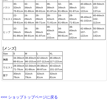
30-
32-
34-
36-
32-
36-
40-48inch
48-54inch
バスト
32inch
34inch
36inch
38inch
34inch
38inch
101-
122-
76-81cm
81-86cm
86-91cm
91-97cm
81-86cm
91-97cm
122cm
137cm
22-
24-
26-
28-
24-
28-
40-44inch
36-40inch
ウエスト
24inch
26inch
28inch
32inch
26inch
32inch
102-
91-102cm
56-61cm
61-66cm
66-71cm
71-81cm
61-66cm
71-81cm
112cm
38-
38-
32-
34-
36-
34-
42-48inch
50-56inch
40inch
40inch
ヒップ
34inch
36inch
38inch
36inch
107-
127-
97-
97-
81-86cm
86-91cm
91-97cm
86-91cm
122cm
142cm
102cm
102cm
[メンズ]
Size
S
M
L
XL
34-36inch
38-40inch
42-44inch
46-48inch
胸囲
86-91cm
96-102cm
107-112cm
117-122cm
28-30inch
32-34inch
36-38inch
40-42inch
ウエスト
71-76cm
81-86cm
86-97cm
101-107cm
30inch
31inch
32inch
32inch
股下
76cm
79cm
81cm
81cm
<<< ショップトップページに戻る