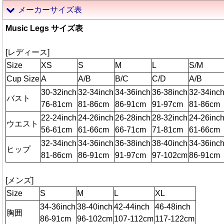
メーカーサイズ表
Music Legs サイズ表
[レディース]
Size
XS
S
M
L
S/M
Cup Size
A
A/B
B/C
C/D
A/B
30-32inch
32-34inch
34-36inch
36-38inch
32-34inc
バスト
76-81cm
81-86cm
86-91cm
91-97cm
81-86cm
22-24inch
24-26inch
26-28inch
28-32inch
24-26inc
ウエスト
56-61cm
61-66cm
66-71cm
71-81cm
61-66cm
32-34inch
34-36inch
36-38inch
38-40inch
34-36inc
ヒップ
81-86cm
86-91cm
91-97cm
97-102cm
86-91cm
[メンズ]
Size
S
M
L
XL
34-36inch
38-40inch
42-44inch
46-48inch
胸囲
86-91cm
96-102cm
107-112cm
117-122cm