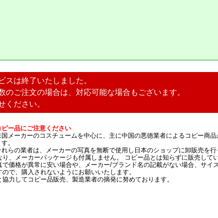
ビスは終了いたしました。
数のご注文の場合は、対応可能な場合もございます。
せください。
コピー品にご注意ください
米国メーカーのコスチュームを中心に、主に中国の悪徳業者によるコピー商品
ます。
それらの業者は、メーカーの写真を無断で使用し日本のショップに卸販売を行
なり、メーカーパッケージも付属しません。 コピー品とは知らずに販売して
真で価格が異常に安い場合や、メーカー/ブランド名の記載がない場合、サイ
すので、購入されないようにお願いいたします。
と協力してコピー品販売、製造業者の摘発に努めております。