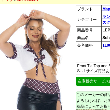
ブランド
Map
ラ
カテゴリー
スク
商品番号
LEP
商品名
Sch
参考価格
110
Front Tie Top and 
S～Lサイズ商品あ
在庫販売サービス
このメーカーの商
よろしければ、お
商品によってお取