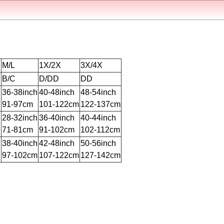
M/L
1X/2X
3X/4X
B/C
D/DD
DD
h
36-38inch
40-48inch
48-54inch
91-97cm
101-122cm
122-137cm
h
28-32inch
36-40inch
40-44inch
71-81cm
91-102cm
102-112cm
h
38-40inch
42-48inch
50-56inch
97-102cm
107-122cm
127-142cm