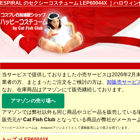
ESPIRAL のセクシーコスチューム LEP60044X ｜ハ
当サービスで提供しておりました小売サービスは2026年2月
業者の方、まとまったご注文をご検討の方は、
卸販売サービ
なお、在庫商品はアマゾンにて販売継続しております。
アマゾンの売り場へ
アマゾンでは弊社以外も同じ商品やコピー品を販売している
販売元が
Cat Fish Club
となっている商品が弊社がメーカー
*ハッピーコスチュームは、Amazonアソシエイトとして適格販売により収入を得ています。
トップ
LEP60044X