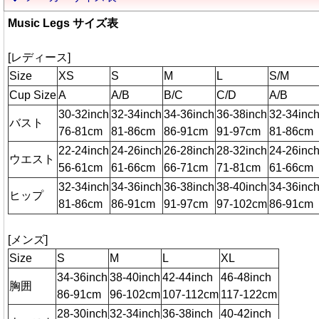
Music Legs サイズ表
[レディース]
Size
XS
S
M
L
S/M
Cup Size
A
A/B
B/C
C/D
A/B
30-32inch
32-34inch
34-36inch
36-38inch
32-34inc
バスト
76-81cm
81-86cm
86-91cm
91-97cm
81-86cm
22-24inch
24-26inch
26-28inch
28-32inch
24-26inc
ウエスト
56-61cm
61-66cm
66-71cm
71-81cm
61-66cm
32-34inch
34-36inch
36-38inch
38-40inch
34-36inc
ヒップ
81-86cm
86-91cm
91-97cm
97-102cm
86-91cm
[メンズ]
Size
S
M
L
XL
34-36inch
38-40inch
42-44inch
46-48inch
胸囲
86-91cm
96-102cm
107-112cm
117-122cm
28-30inch
32-34inch
36-38inch
40-42inch