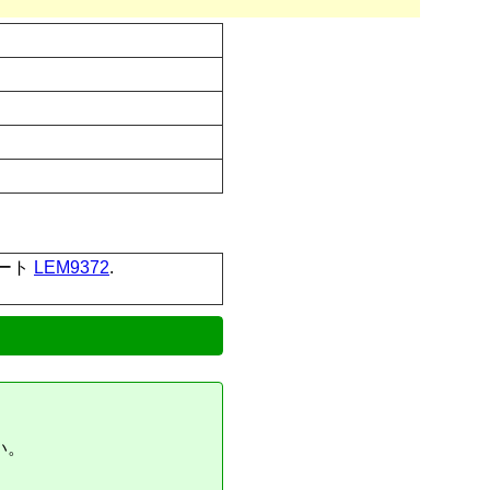
チコート
LEM9372
.
い。