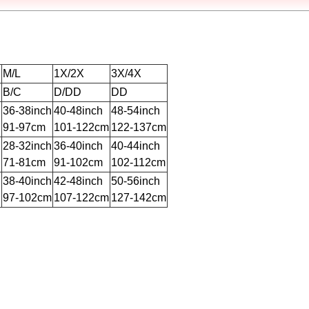
M/L
1X/2X
3X/4X
B/C
D/DD
DD
h
36-38inch
40-48inch
48-54inch
91-97cm
101-122cm
122-137cm
h
28-32inch
36-40inch
40-44inch
71-81cm
91-102cm
102-112cm
h
38-40inch
42-48inch
50-56inch
97-102cm
107-122cm
127-142cm