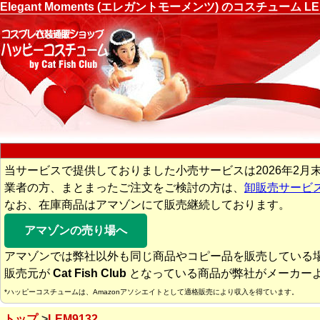
Elegant Moments (エレガントモーメンツ) のコスチュ
当サービスで提供しておりました小売サービスは2026年2月
業者の方、まとまったご注文をご検討の方は、
卸販売サービ
なお、在庫商品はアマゾンにて販売継続しております。
アマゾンの売り場へ
アマゾンでは弊社以外も同じ商品やコピー品を販売している
販売元が
Cat Fish Club
となっている商品が弊社がメーカー
*ハッピーコスチュームは、Amazonアソシエイトとして適格販売により収入を得ています。
トップ
LEM9132