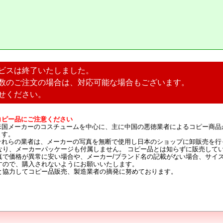
ビスは終了いたしました。
数のご注文の場合は、対応可能な場合もございます。
せください。
コピー品にご注意ください
米国メーカーのコスチュームを中心に、主に中国の悪徳業者によるコピー商品
ます。
それらの業者は、メーカーの写真を無断で使用し日本のショップに卸販売を行
なり、メーカーパッケージも付属しません。 コピー品とは知らずに販売して
真で価格が異常に安い場合や、メーカー/ブランド名の記載がない場合、サイ
すので、購入されないようにお願いいたします。
と協力してコピー品販売、製造業者の摘発に努めております。