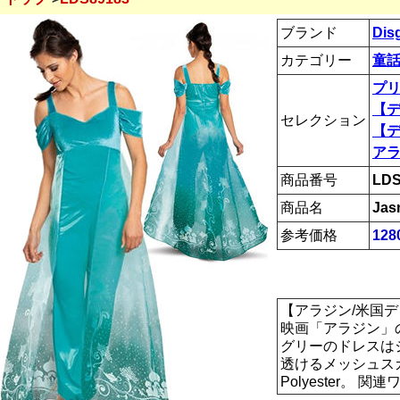
ブランド
Dis
カテゴリー
童話
プ
【
セレクション
【
ア
商品番号
LDS
商品名
Jas
参考価格
128
【アラジン/米国ディ
映画「アラジン」
グリーのドレスは
透けるメッシュス
Polyester。 関連