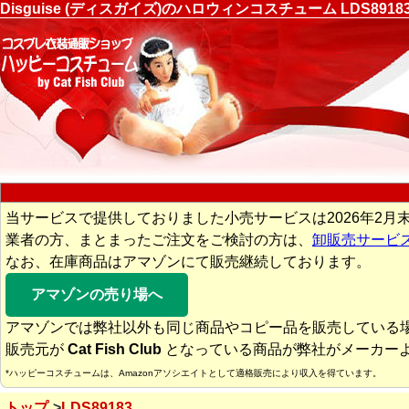
Disguise (ディスガイズ)のハロウィンコスチューム LDS
当サービスで提供しておりました小売サービスは2026年2月
業者の方、まとまったご注文をご検討の方は、
卸販売サービ
なお、在庫商品はアマゾンにて販売継続しております。
アマゾンの売り場へ
アマゾンでは弊社以外も同じ商品やコピー品を販売している
販売元が
Cat Fish Club
となっている商品が弊社がメーカー
*ハッピーコスチュームは、Amazonアソシエイトとして適格販売により収入を得ています。
トップ
LDS89183