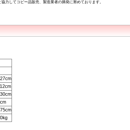
と協力してコピー品販売、製造業者の摘発に努めております。
127cm
112cm
130cm
6cm
175cm
00kg