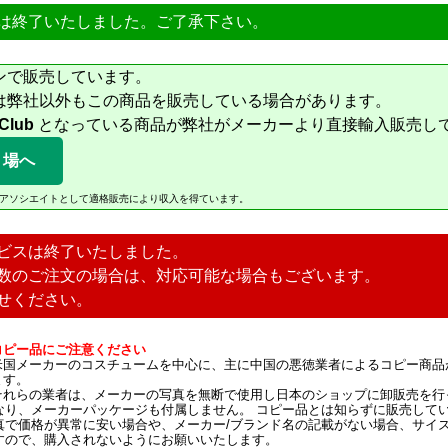
は終了いたしました。ご了承下さい。
ンで販売しています。
は弊社以外もこの商品を販売している場合があります。
 Club
となっている商品が弊社がメーカーより直接輸入販売し
り場へ
Amazonアソシエイトとして適格販売により収入を得ています。
ビスは終了いたしました。
数のご注文の場合は、対応可能な場合もございます。
せください。
コピー品にご注意ください
米国メーカーのコスチュームを中心に、主に中国の悪徳業者によるコピー商品
ます。
それらの業者は、メーカーの写真を無断で使用し日本のショップに卸販売を行
なり、メーカーパッケージも付属しません。 コピー品とは知らずに販売して
真で価格が異常に安い場合や、メーカー/ブランド名の記載がない場合、サイ
すので、購入されないようにお願いいたします。