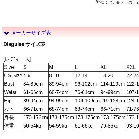
弊社では、各メーカー
メーカーサイズ表
Disguise サイズ表
[レディース]
Size
S
M
L
XL
XXL
US Size
4-6
8-10
12-14
18-20
22-24
Bust
84-89cm
89-94cm
96-102cm
114-119cm
122-
Waist
61-66cm
68-74cm
76-81cm
94-99cm
107-
Hip
89-94cm
94-99cm
104-109cm
119-124cm
124-
股下
66-71cm
68-74cm
68-74cm
66-71cm
71-7
身長
170-173cm
173-175cm
173-175cm
173-175cm
173-
体重
50-54kg
54-59kg
61-66kg
79-86kg
93-1