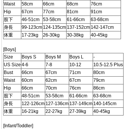
Waist
58cm
66cm
68cm
76cm
Hip
67cm
77cm
81cm
91cm
股下
46-51cm
53-58cm
61-66cm
63-68cm
身長
99-123cm
124-135cm
137-152cm
142-147cm
体重
17-23kg
26-30kg
30-38kg
40-45kg
[Boys]
Size
Boys S
Boys M
Boys L
-
US Size
4-6
7-8
10-12
10.5-12.5 Plus
Bust
66cm
67cm
71cm
80cm
Waist
60cm
62cm
67cm
79cm
Hip
66cm
70cm
76cm
86cm
股下
48-51cm
53-58cm
61-66cm
63-68cm
身長
122-126cm
127-136cm
137-149cm
140-145cm
体重
16-21kg
22-27kg
27-39kg
40-45kg
[Infant/Toddler]