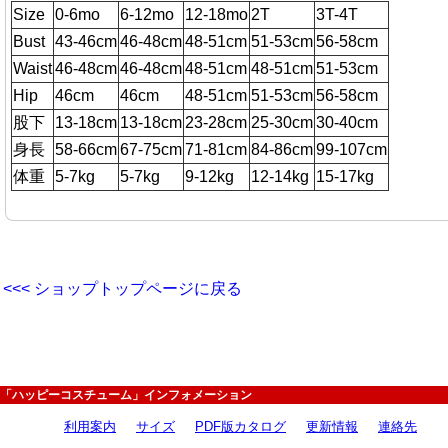
Size
0-6mo
6-12mo
12-18mo
2T
3T-4T
Bust
43-46cm
46-48cm
48-51cm
51-53cm
56-58cm
Waist
46-48cm
46-48cm
48-51cm
48-51cm
51-53cm
Hip
46cm
46cm
48-51cm
51-53cm
56-58cm
股下
13-18cm
13-18cm
23-28cm
25-30cm
30-40cm
身長
58-66cm
67-75cm
71-81cm
84-86cm
99-107cm
体重
5-7kg
5-7kg
9-12kg
12-14kg
15-17kg
<<< ショップトップページに戻る
「ハッピーコスチューム」インフォメーション
利用案内
サイズ
PDF版カタログ
更新情報
連絡先