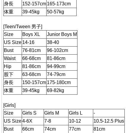
身長
152-157cm
165-173cm
体重
39-45kg
50-57kg
[Teen/Tween 男子]
Size
Boys XL
Junior Boys M
US Size
14-16
38-40
Bust
76-81cm
96-102cm
Waist
66-68cm
81-86cm
Hip
81-86cm
94-99cm
股下
63-68cm
74-79cm
身長
150-157cm
175-180cm
体重
39-45kg
69-82kg
[Girls]
Size
Girls S
Girls M
Girls L
-
US Size
4-6X
7-8
10-12
10.5-12.5 Plus
Bust
66cm
74cm
77cm
81cm