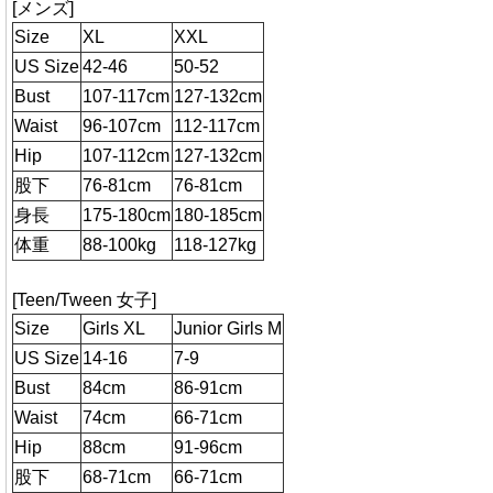
[メンズ]
Size
XL
XXL
US Size
42-46
50-52
Bust
107-117cm
127-132cm
Waist
96-107cm
112-117cm
Hip
107-112cm
127-132cm
股下
76-81cm
76-81cm
身長
175-180cm
180-185cm
体重
88-100kg
118-127kg
[Teen/Tween 女子]
Size
Girls XL
Junior Girls M
US Size
14-16
7-9
Bust
84cm
86-91cm
Waist
74cm
66-71cm
Hip
88cm
91-96cm
股下
68-71cm
66-71cm