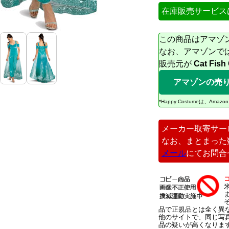
在庫販売サービス
この商品はアマゾ
なお、アマゾンで
販売元が
Cat Fish
アマゾンの売
*Happy Costumeは、
メーカー取寄サー
なお、まとまった
メール
にてお問合
品で正規品とは全く異
他のサイトで、同じ写
品の疑いが高くなりま