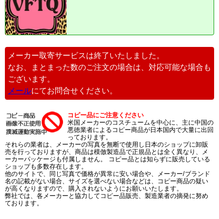
メーカー取寄サービスは終了いたしました。
なお、まとまった数のご注文の場合は、対応可能な場合も
ございます。
メール
にてお問合せください。
コピー品にご注意ください
米国メーカーのコスチュームを中心に、主に中国の
悪徳業者によるコピー商品が日本国内で大量に出回
っております。
それらの業者は、メーカーの写真を無断で使用し日本のショップに卸販
売を行っておりますが、商品は模倣製造品で正規品とは全く異なり、メ
ーカーパッケージも付属しません。 コピー品とは知らずに販売している
ショップも多数存在します。
他のサイトで、同じ写真で価格が異常に安い場合や、メーカー/ブランド
名の記載がない場合、サイズを選べない場合などは、コピー商品の疑い
が高くなりますので、購入されないようにお願いいたします。
弊社では、各メーカーと協力してコピー品販売、製造業者の摘発に努め
ております。