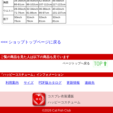
34-36inch
38-40inch
42-44inch
46-48inch
胸囲
86-91cm
96-102cm
107-112cm
117-122cm
28-30inch
32-34inch
36-38inch
40-42inch
ウエスト
71-76cm
81-86cm
86-97cm
101-107cm
30inch
31inch
32inch
32inch
股下
76cm
79cm
81cm
81cm
<<< ショップトップページに戻る
ご覧の商品を見た人は以下の商品も見ています
ページトップへ戻る
「ハッピーコスチューム」インフォメーション
利用案内
サイズ
PDF版カタログ
更新情報
連絡先
コスプレ衣装通販
ハッピーコスチューム
©2026 Cat Fish Club