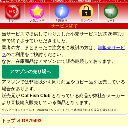
Disguise (ディスガイズ)のハロウィンコスチューム LDS79493 ｜ハロウィン仮装衣装通販ショップ「ハッピーコスチューム」
トップ
お気に入り
利用案内
ログイン
カート
サービス終了
当サービスで提供しておりました小売サービスは2026年2月
末で終了させていただきました。
業者の方、まとまったご注文をご検討の方は、
卸販売サービ
ス
のご利用をご検討ください。
なお、在庫商品はアマゾンにて販売継続しております。
アマゾンの売り場へ
アマゾンでは弊社以外も同じ商品やコピー品を販売している
場合があります。
販売元が
Cat Fish Club
となっている商品が弊社がメーカー
より直接輸入販売している商品となります。
*ハッピーコスチュームは、Amazonアソシエイトとして適格販売により収入を得ています。
トップ
LDS79493