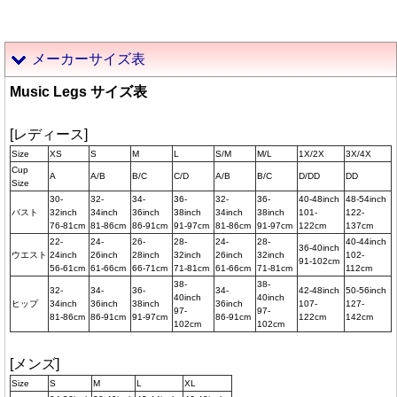
メーカーサイズ表
Music Legs サイズ表
[レディース]
Size
XS
S
M
L
S/M
M/L
1X/2X
3X/4X
Cup
A
A/B
B/C
C/D
A/B
B/C
D/DD
DD
Size
30-
32-
34-
36-
32-
36-
40-48inch
48-54inch
バスト
32inch
34inch
36inch
38inch
34inch
38inch
101-
122-
76-81cm
81-86cm
86-91cm
91-97cm
81-86cm
91-97cm
122cm
137cm
22-
24-
26-
28-
24-
28-
40-44inch
36-40inch
ウエスト
24inch
26inch
28inch
32inch
26inch
32inch
102-
91-102cm
56-61cm
61-66cm
66-71cm
71-81cm
61-66cm
71-81cm
112cm
38-
38-
32-
34-
36-
34-
42-48inch
50-56inch
40inch
40inch
ヒップ
34inch
36inch
38inch
36inch
107-
127-
97-
97-
81-86cm
86-91cm
91-97cm
86-91cm
122cm
142cm
102cm
102cm
[メンズ]
Size
S
M
L
XL