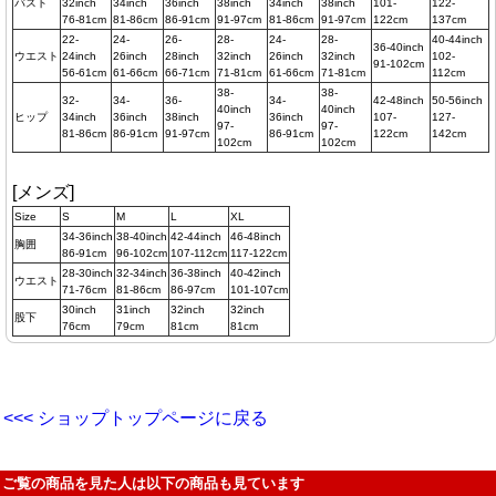
バスト
32inch
34inch
36inch
38inch
34inch
38inch
101-
122-
76-81cm
81-86cm
86-91cm
91-97cm
81-86cm
91-97cm
122cm
137cm
22-
24-
26-
28-
24-
28-
40-44inch
36-40inch
ウエスト
24inch
26inch
28inch
32inch
26inch
32inch
102-
91-102cm
56-61cm
61-66cm
66-71cm
71-81cm
61-66cm
71-81cm
112cm
38-
38-
32-
34-
36-
34-
42-48inch
50-56inch
40inch
40inch
ヒップ
34inch
36inch
38inch
36inch
107-
127-
97-
97-
81-86cm
86-91cm
91-97cm
86-91cm
122cm
142cm
102cm
102cm
[メンズ]
Size
S
M
L
XL
34-36inch
38-40inch
42-44inch
46-48inch
胸囲
86-91cm
96-102cm
107-112cm
117-122cm
28-30inch
32-34inch
36-38inch
40-42inch
ウエスト
71-76cm
81-86cm
86-97cm
101-107cm
30inch
31inch
32inch
32inch
股下
76cm
79cm
81cm
81cm
<<< ショップトップページに戻る
ご覧の商品を見た人は以下の商品も見ています