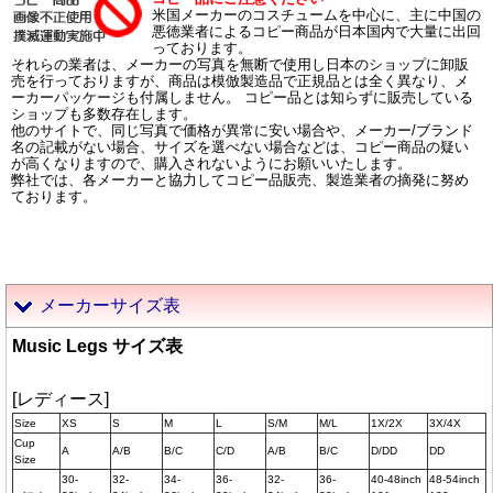
米国メーカーのコスチュームを中心に、主に中国の
悪徳業者によるコピー商品が日本国内で大量に出回
っております。
それらの業者は、メーカーの写真を無断で使用し日本のショップに卸販
売を行っておりますが、商品は模倣製造品で正規品とは全く異なり、メ
ーカーパッケージも付属しません。 コピー品とは知らずに販売している
ショップも多数存在します。
他のサイトで、同じ写真で価格が異常に安い場合や、メーカー/ブランド
名の記載がない場合、サイズを選べない場合などは、コピー商品の疑い
が高くなりますので、購入されないようにお願いいたします。
弊社では、各メーカーと協力してコピー品販売、製造業者の摘発に努め
ております。
メーカーサイズ表
Music Legs サイズ表
[レディース]
Size
XS
S
M
L
S/M
M/L
1X/2X
3X/4X
Cup
A
A/B
B/C
C/D
A/B
B/C
D/DD
DD
Size
30-
32-
34-
36-
32-
36-
40-48inch
48-54inch