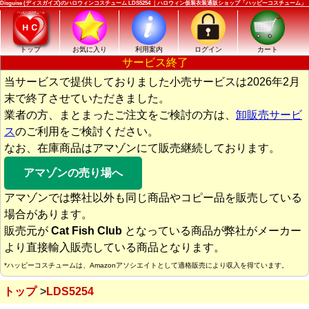
Disguise (ディスガイズ)のハロウィンコスチューム LDS5254 ｜ハロウィン仮装衣装通販ショップ「ハッピーコスチューム」
トップ
お気に入り
利用案内
ログイン
カート
サービス終了
当サービスで提供しておりました小売サービスは2026年2月
末で終了させていただきました。
業者の方、まとまったご注文をご検討の方は、
卸販売サービ
ス
のご利用をご検討ください。
なお、在庫商品はアマゾンにて販売継続しております。
アマゾンの売り場へ
アマゾンでは弊社以外も同じ商品やコピー品を販売している
場合があります。
販売元が
Cat Fish Club
となっている商品が弊社がメーカー
より直接輸入販売している商品となります。
*ハッピーコスチュームは、Amazonアソシエイトとして適格販売により収入を得ています。
トップ
LDS5254