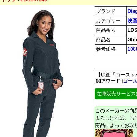
ブランド
Dis
カテゴリー
映画
商品番号
LDS
商品名
Gho
参考価格
108
【映画「ゴーストバスター
関連ワード [
ゴー
在庫販売サービス
このメーカーの商
よろしければ、お
商品によってお取