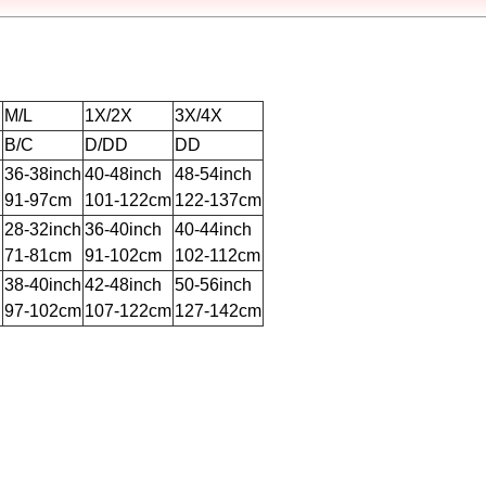
M/L
1X/2X
3X/4X
B/C
D/DD
DD
h
36-38inch
40-48inch
48-54inch
91-97cm
101-122cm
122-137cm
h
28-32inch
36-40inch
40-44inch
71-81cm
91-102cm
102-112cm
h
38-40inch
42-48inch
50-56inch
97-102cm
107-122cm
127-142cm