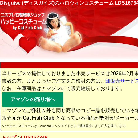
Disguise (ディスガイズ)のハロウィンコスチューム LDS
当サービスで提供しておりました小売サービスは2026年2月
業者の方、まとまったご注文をご検討の方は、
卸販売サービ
なお、在庫商品はアマゾンにて販売継続しております。
アマゾンの売り場へ
アマゾンでは弊社以外も同じ商品やコピー品を販売している
販売元が
Cat Fish Club
となっている商品が弊社がメーカー
*ハッピーコスチュームは、Amazonアソシエイトとして適格販売により収入を得ています。
トップ
LDS167349