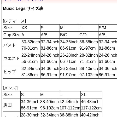
Music Legs サイズ表
[レディース]
Size
XS
S
M
L
S/M
Cup Size
A
A/B
B/C
C/D
A/B
30-32inch
32-34inch
34-36inch
36-38inch
32-34inc
バスト
76-81cm
81-86cm
86-91cm
91-97cm
81-86cm
22-24inch
24-26inch
26-28inch
28-32inch
24-26inc
ウエスト
56-61cm
61-66cm
66-71cm
71-81cm
61-66cm
32-34inch
34-36inch
36-38inch
38-40inch
34-36inc
ヒップ
81-86cm
86-91cm
91-97cm
97-102cm
86-91cm
[メンズ]
Size
S
M
L
XL
34-36inch
38-40inch
42-44inch
46-48inch
胸囲
86-91cm
96-102cm
107-112cm
117-122cm
28-30inch
32-34inch
36-38inch
40-42inch