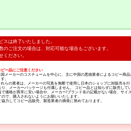
ビスは終了いたしました。
数のご注文の場合は、対応可能な場合もございます。
せください。
コピー品にご注意ください
米国メーカーのコスチュームを中心に、主に中国の悪徳業者によるコピー商品
ます。
それらの業者は、メーカーの写真を無断で使用し日本のショップに卸販売を行
なり、メーカーパッケージも付属しません。 コピー品とは知らずに販売して
真で価格が異常に安い場合や、メーカー/ブランド名の記載がない場合、サイ
すので、購入されないようにお願いいたします。
と協力してコピー品販売、製造業者の摘発に努めております。