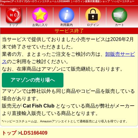
Disguise (ディスガイズ)のハロウィンコスチューム LDS166409 ｜ハロウィン仮装衣装通販ショップ「ハッピーコスチュー
ム」
トップ
お気に入り
利用案内
ログイン
カート
サービス終了
当サービスで提供しておりました小売サービスは2026年2月
末で終了させていただきました。
業者の方、まとまったご注文をご検討の方は、
卸販売サービ
ス
のご利用をご検討ください。
なお、在庫商品はアマゾンにて販売継続しております。
アマゾンの売り場へ
アマゾンでは弊社以外も同じ商品やコピー品を販売している
場合があります。
販売元が
Cat Fish Club
となっている商品が弊社がメーカー
より直接輸入販売している商品となります。
*ハッピーコスチュームは、Amazonアソシエイトとして適格販売により収入を得ています。
トップ
LDS166409