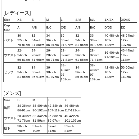
[レディース]
Size
XS
S
M
L
S/M
M/L
1X/2X
3X/4X
Cup
A
A/B
B/C
C/D
A/B
B/C
D/DD
DD
Size
30-
32-
34-
36-
32-
36-
40-48inch
48-54inch
バスト
32inch
34inch
36inch
38inch
34inch
38inch
101-
122-
76-81cm
81-86cm
86-91cm
91-97cm
81-86cm
91-97cm
122cm
137cm
22-
24-
26-
28-
24-
28-
40-44inch
36-40inch
ウエスト
24inch
26inch
28inch
32inch
26inch
32inch
102-
91-102cm
56-61cm
61-66cm
66-71cm
71-81cm
61-66cm
71-81cm
112cm
38-
38-
32-
34-
36-
34-
42-48inch
50-56inch
40inch
40inch
ヒップ
34inch
36inch
38inch
36inch
107-
127-
97-
97-
81-86cm
86-91cm
91-97cm
86-91cm
122cm
142cm
102cm
102cm
[メンズ]
Size
S
M
L
XL
34-36inch
38-40inch
42-44inch
46-48inch
胸囲
86-91cm
96-102cm
107-112cm
117-122cm
28-30inch
32-34inch
36-38inch
40-42inch
ウエスト
71-76cm
81-86cm
86-97cm
101-107cm
30inch
31inch
32inch
32inch
股下
76cm
79cm
81cm
81cm