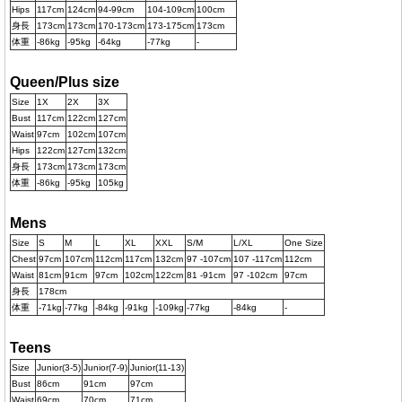
Hips
117cm
124cm
94-99cm
104-109cm
100cm
身長
173cm
173cm
170-173cm
173-175cm
173cm
体重
-86kg
-95kg
-64kg
-77kg
-
Queen/Plus size
Size
1X
2X
3X
Bust
117cm
122cm
127cm
Waist
97cm
102cm
107cm
Hips
122cm
127cm
132cm
身長
173cm
173cm
173cm
体重
-86kg
-95kg
105kg
Mens
Size
S
M
L
XL
XXL
S/M
L/XL
One Size
Chest
97cm
107cm
112cm
117cm
132cm
97 -107cm
107 -117cm
112cm
Waist
81cm
91cm
97cm
102cm
122cm
81 -91cm
97 -102cm
97cm
身長
178cm
体重
-71kg
-77kg
-84kg
-91kg
-109kg
-77kg
-84kg
-
Teens
Size
Junior(3-5)
Junior(7-9)
Junior(11-13)
Bust
86cm
91cm
97cm
Waist
69cm
70cm
71cm