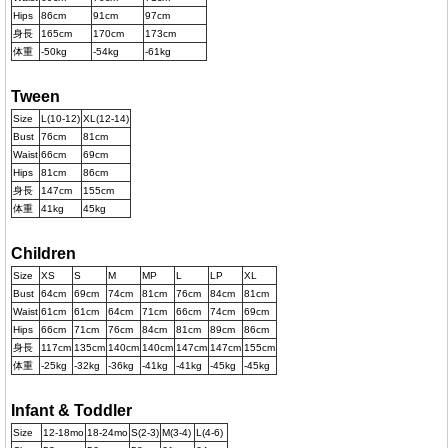
Hips
86cm
91cm
97cm
身長
165cm
170cm
173cm
体重
-50kg
-54kg
-61kg
Tween
Size
L(10-12)
XL(12-14)
Bust
76cm
81cm
Waist
66cm
69cm
Hips
81cm
86cm
身長
147cm
155cm
体重
41kg
45kg
Children
Size
XS
S
M
MP
L
LP
XL
Bust
64cm
69cm
74cm
81cm
76cm
84cm
81cm
Waist
61cm
61cm
64cm
71cm
66cm
74cm
69cm
Hips
66cm
71cm
76cm
84cm
81cm
89cm
86cm
身長
117cm
135cm
140cm
140cm
147cm
147cm
155cm
体重
-25kg
-32kg
-36kg
-41kg
-41kg
-45kg
-45kg
Infant & Toddler
Size
12-18mo
18-24mo
S(2-3)
M(3-4)
L(4-6)