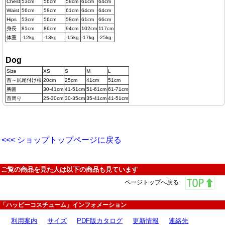
Chest
53cm
56cm
58cm
61cm
64cm
Waist
56cm
58cm
61cm
64cm
64cm
Hips
53cm
56cm
58cm
61cm
66cm
身長
81cm
86cm
94cm
102cm
117cm
体重
-12kg
-13kg
-15kg
-17kg
-25kg
Dog
Size
XS
S
M
L
首～尻尾付け根
20cm
25cm
41cm
51cm
胸囲
30-41cm
41-51cm
51-61cm
61-71cm
首周り
25-30cm
30-35cm
35-41cm
41-51cm
<<< ショップトップページに戻る
ご覧の商品を見た人は以下の商品も見ています
ページトップへ戻る
「ハッピーコスチューム」インフォメーション
利用案内
サイズ
PDF版カタログ
更新情報
連絡先