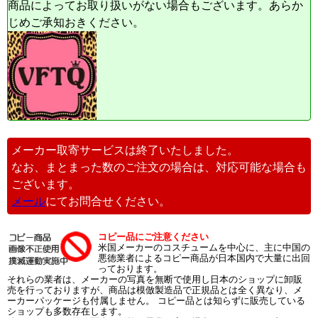
商品によってお取り扱いがない場合もございます。あらか
じめご承知おきください。
メーカー取寄サービスは終了いたしました。
なお、まとまった数のご注文の場合は、対応可能な場合も
ございます。
メール
にてお問合せください。
コピー品にご注意ください
米国メーカーのコスチュームを中心に、主に中国の
悪徳業者によるコピー商品が日本国内で大量に出回
っております。
それらの業者は、メーカーの写真を無断で使用し日本のショップに卸販
売を行っておりますが、商品は模倣製造品で正規品とは全く異なり、メ
ーカーパッケージも付属しません。 コピー品とは知らずに販売している
ショップも多数存在します。