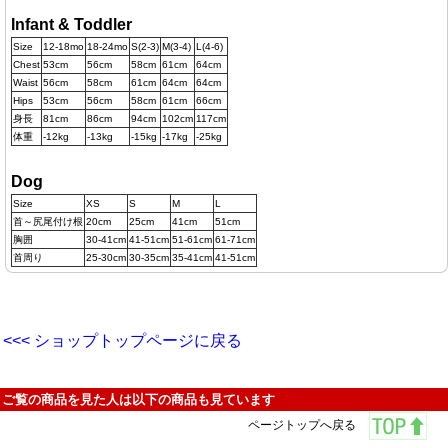
Infant & Toddler
Size
12-18mo
18-24mo
S(2-3)
M(3-4)
L(4-6)
Chest
53cm
56cm
58cm
61cm
64cm
Waist
56cm
58cm
61cm
64cm
64cm
Hips
53cm
56cm
58cm
61cm
66cm
身長
81cm
86cm
94cm
102cm
117cm
体重
-12kg
-13kg
-15kg
-17kg
-25kg
Dog
Size
XS
S
M
L
首～尻尾付け根
20cm
25cm
41cm
51cm
胸囲
30-41cm
41-51cm
51-61cm
61-71cm
首周り
25-30cm
30-35cm
35-41cm
41-51cm
<<< ショップトップページに戻る
ご覧の商品を見た人は以下の商品も見ています
ページトップへ戻る