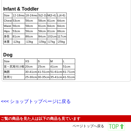
Infant & Toddler
Size
12-18mo
18-24mo
S(2-3)
M(3-4)
L(4-6)
Chest
53cm
56cm
58cm
61cm
64cm
Waist
56cm
58cm
61cm
64cm
64cm
Hips
53cm
56cm
58cm
61cm
66cm
身長
81cm
86cm
94cm
102cm
117cm
体重
-12kg
-13kg
-15kg
-17kg
-25kg
Dog
Size
XS
S
M
L
首～尻尾付け根
20cm
25cm
41cm
51cm
胸囲
30-41cm
41-51cm
51-61cm
61-71cm
首周り
25-30cm
30-35cm
35-41cm
41-51cm
<<< ショップトップページに戻る
ご覧の商品を見た人は以下の商品も見ています
ページトップへ戻る