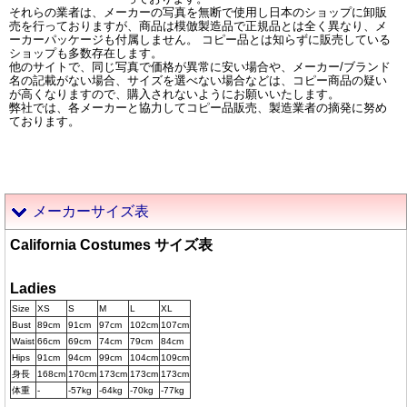
それらの業者は、メーカーの写真を無断で使用し日本のショップに卸販
売を行っておりますが、商品は模倣製造品で正規品とは全く異なり、メ
ーカーパッケージも付属しません。 コピー品とは知らずに販売している
ショップも多数存在します。
他のサイトで、同じ写真で価格が異常に安い場合や、メーカー/ブランド
名の記載がない場合、サイズを選べない場合などは、コピー商品の疑い
が高くなりますので、購入されないようにお願いいたします。
弊社では、各メーカーと協力してコピー品販売、製造業者の摘発に努め
ております。
メーカーサイズ表
California Costumes サイズ表
Ladies
Size
XS
S
M
L
XL
Bust
89cm
91cm
97cm
102cm
107cm
Waist
66cm
69cm
74cm
79cm
84cm
Hips
91cm
94cm
99cm
104cm
109cm
身長
168cm
170cm
173cm
173cm
173cm
体重
-
-57kg
-64kg
-70kg
-77kg