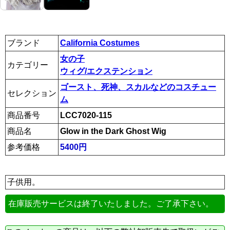
ブランド
California Costumes
女の子
カテゴリー
ウィグ/エクステンション
ゴースト、死神、スカルなどのコスチュー
セレクション
ム
商品番号
LCC7020-115
商品名
Glow in the Dark Ghost Wig
参考価格
5400円
子供用。
在庫販売サービスは終了いたしました。ご了承下さい。