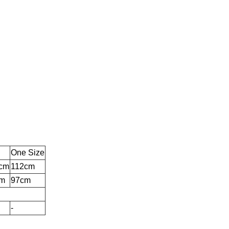
One Size
7cm
112cm
cm
97cm
-