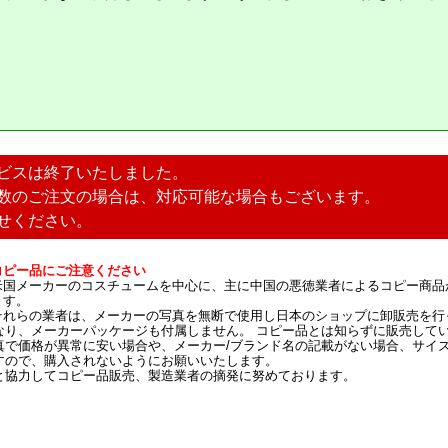
ビスは終了いたしました。
数のご注文の場合は、対応可能な場合もございます。
せください。
コピー品にご注意ください
米国メーカーのコスチュームを中心に、主に中国の悪徳業者によるコピー商品
ます。
それらの業者は、メーカーの写真を無断で使用し日本のショップに卸販売を行
なり、メーカーパッケージも付属しません。 コピー品とは知らずに販売して
真で価格が異常に安い場合や、メーカー/ブランド名の記載がない場合、サイ
すので、購入されないようにお願いいたします。
と協力してコピー品販売、製造業者の摘発に努めております。