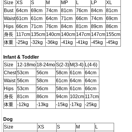
Size
XS
S
M
MP
L
LP
XL
Bust
64cm
69cm
74cm
81cm
76cm
84cm
81cm
Waist
61cm
61cm
64cm
71cm
66cm
74cm
69cm
Hips
66cm
71cm
76cm
84cm
81cm
89cm
86cm
身長
117cm
135cm
140cm
140cm
147cm
147cm
155cm
体重
-25kg
-32kg
-36kg
-41kg
-41kg
-45kg
-45kg
Infant & Toddler
Size
12-18mo
18-24mo
S(2-3)
M(3-4)
L(4-6)
Chest
53cm
56cm
58cm
61cm
64cm
Waist
56cm
58cm
61cm
64cm
64cm
Hips
53cm
56cm
58cm
61cm
66cm
身長
81cm
86cm
94cm
102cm
117cm
体重
-12kg
-13kg
-15kg
-17kg
-25kg
Dog
Size
XS
S
M
L