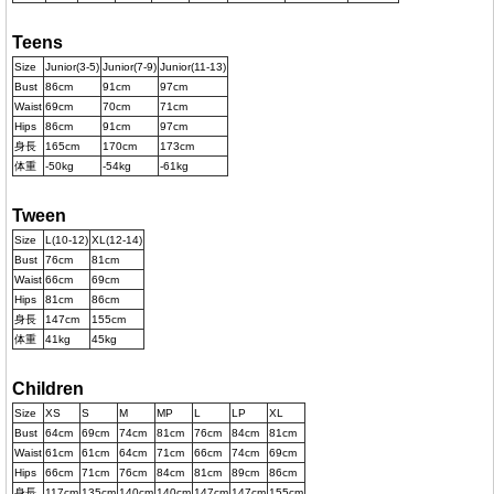
Teens
Size
Junior(3-5)
Junior(7-9)
Junior(11-13)
Bust
86cm
91cm
97cm
Waist
69cm
70cm
71cm
Hips
86cm
91cm
97cm
身長
165cm
170cm
173cm
体重
-50kg
-54kg
-61kg
Tween
Size
L(10-12)
XL(12-14)
Bust
76cm
81cm
Waist
66cm
69cm
Hips
81cm
86cm
身長
147cm
155cm
体重
41kg
45kg
Children
Size
XS
S
M
MP
L
LP
XL
Bust
64cm
69cm
74cm
81cm
76cm
84cm
81cm
Waist
61cm
61cm
64cm
71cm
66cm
74cm
69cm
Hips
66cm
71cm
76cm
84cm
81cm
89cm
86cm
身長
117cm
135cm
140cm
140cm
147cm
147cm
155cm