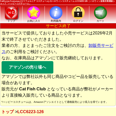
California Costumes (カリフォルニア コスチューム) のハロウィンコスチューム LCC6223-126 ｜ハロウィン仮装衣装通販シ
ョップ「ハッピーコスチューム」
トップ
お気に入り
利用案内
ログイン
カート
サービス終了
当サービスで提供しておりました小売サービスは2026年2月
末で終了させていただきました。
業者の方、まとまったご注文をご検討の方は、
卸販売サービ
ス
のご利用をご検討ください。
なお、在庫商品はアマゾンにて販売継続しております。
アマゾンの売り場へ
アマゾンでは弊社以外も同じ商品やコピー品を販売している
場合があります。
販売元が
Cat Fish Club
となっている商品が弊社がメーカー
より直接輸入販売している商品となります。
*ハッピーコスチュームは、Amazonアソシエイトとして適格販売により収入を得ています。
トップ
LCC6223-126