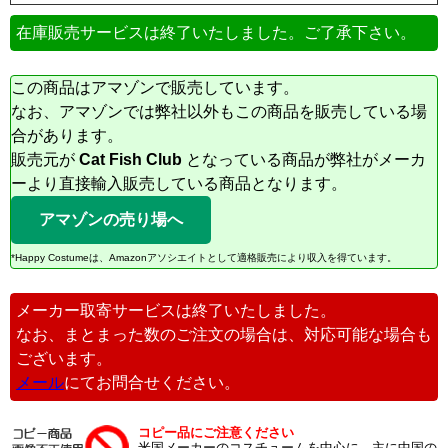
在庫販売サービスは終了いたしました。ご了承下さい。
この商品はアマゾンで販売しています。
なお、アマゾンでは弊社以外もこの商品を販売している場
合があります。
販売元が
Cat Fish Club
となっている商品が弊社がメーカ
ーより直接輸入販売している商品となります。
アマゾンの売り場へ
*Happy Costumeは、Amazonアソシエイトとして適格販売により収入を得ています。
メーカー取寄サービスは終了いたしました。
なお、まとまった数のご注文の場合は、対応可能な場合も
ございます。
メール
にてお問合せください。
コピー品にご注意ください
米国メーカーのコスチュームを中心に、主に中国の