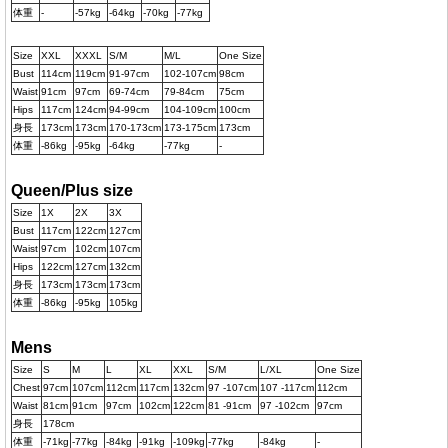
体重
-
-57kg
-64kg
-70kg
-77kg
Size
XXL
XXXL
S/M
M/L
One Size
Bust
114cm
119cm
91-97cm
102-107cm
98cm
Waist
91cm
97cm
69-74cm
79-84cm
75cm
Hips
117cm
124cm
94-99cm
104-109cm
100cm
身長
173cm
173cm
170-173cm
173-175cm
173cm
体重
-86kg
-95kg
-64kg
-77kg
-
Queen/Plus size
Size
1X
2X
3X
Bust
117cm
122cm
127cm
Waist
97cm
102cm
107cm
Hips
122cm
127cm
132cm
身長
173cm
173cm
173cm
体重
-86kg
-95kg
105kg
Mens
Size
S
M
L
XL
XXL
S/M
L/XL
One Size
Chest
97cm
107cm
112cm
117cm
132cm
97 -107cm
107 -117cm
112cm
Waist
81cm
91cm
97cm
102cm
122cm
81 -91cm
97 -102cm
97cm
身長
178cm
体重
-71kg
-77kg
-84kg
-91kg
-109kg
-77kg
-84kg
-