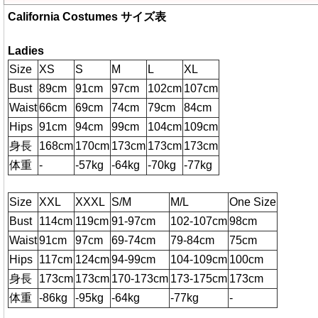
California Costumes サイズ表
Ladies
Size
XS
S
M
L
XL
Bust
89cm
91cm
97cm
102cm
107cm
Waist
66cm
69cm
74cm
79cm
84cm
Hips
91cm
94cm
99cm
104cm
109cm
身長
168cm
170cm
173cm
173cm
173cm
体重
-
-57kg
-64kg
-70kg
-77kg
Size
XXL
XXXL
S/M
M/L
One Size
Bust
114cm
119cm
91-97cm
102-107cm
98cm
Waist
91cm
97cm
69-74cm
79-84cm
75cm
Hips
117cm
124cm
94-99cm
104-109cm
100cm
身長
173cm
173cm
170-173cm
173-175cm
173cm
体重
-86kg
-95kg
-64kg
-77kg
-