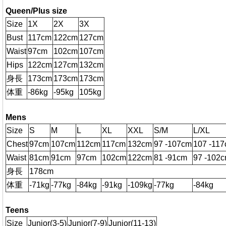
Queen/Plus size
Size
1X
2X
3X
Bust
117cm
122cm
127cm
Waist
97cm
102cm
107cm
Hips
122cm
127cm
132cm
身長
173cm
173cm
173cm
体重
-86kg
-95kg
105kg
Mens
Size
S
M
L
XL
XXL
S/M
L/XL
Chest
97cm
107cm
112cm
117cm
132cm
97 -107cm
107 -11
Waist
81cm
91cm
97cm
102cm
122cm
81 -91cm
97 -102
身長
178cm
体重
-71kg
-77kg
-84kg
-91kg
-109kg
-77kg
-84kg
Teens
Size
Junior(3-5)
Junior(7-9)
Junior(11-13)