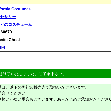
ifornia Costumes
クセサリー
ンビのコスチューム
60679
asite Chest
00円
は終了いたしました。ご了承下さい。
品は、以下の弊社卸販売先で取扱いがございます。
問合せください。
り扱いがない場合もございます。あらかじめご承知おきくださ