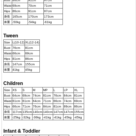
Bust
86cm
91cm
97cm
Waist
69cm
70cm
71cm
Hips
86cm
91cm
97cm
身長
165cm
170cm
173cm
体重
-50kg
-54kg
-61kg
Tween
Size
L(10-12)
XL(12-14)
Bust
76cm
81cm
Waist
66cm
69cm
Hips
81cm
86cm
身長
147cm
155cm
体重
41kg
45kg
Children
Size
XS
S
M
MP
L
LP
XL
Bust
64cm
69cm
74cm
81cm
76cm
84cm
81cm
Waist
61cm
61cm
64cm
71cm
66cm
74cm
69cm
Hips
66cm
71cm
76cm
84cm
81cm
89cm
86cm
身長
117cm
135cm
140cm
140cm
147cm
147cm
155cm
体重
-25kg
-32kg
-36kg
-41kg
-41kg
-45kg
-45kg
Infant & Toddler