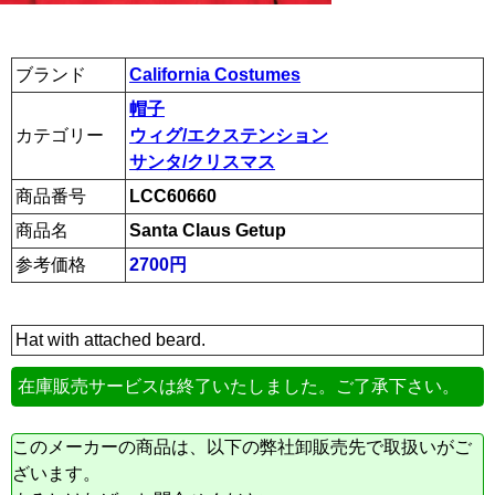
ブランド
California Costumes
帽子
カテゴリー
ウィグ/エクステンション
サンタ/クリスマス
商品番号
LCC60660
商品名
Santa Claus Getup
参考価格
2700円
Hat with attached beard.
在庫販売サービスは終了いたしました。ご了承下さい。
このメーカーの商品は、以下の弊社卸販売先で取扱いがご
ざいます。