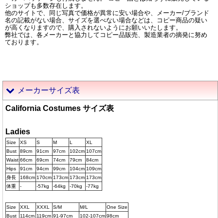
ショップも多数存在します。
他のサイトで、同じ写真で価格が異常に安い場合や、メーカー/ブランド
名の記載がない場合、サイズを選べない場合などは、コピー商品の疑い
が高くなりますので、購入されないようにお願いいたします。
弊社では、各メーカーと協力してコピー品販売、製造業者の摘発に努め
ております。
メーカーサイズ表
California Costumes サイズ表
Ladies
Size
XS
S
M
L
XL
Bust
89cm
91cm
97cm
102cm
107cm
Waist
66cm
69cm
74cm
79cm
84cm
Hips
91cm
94cm
99cm
104cm
109cm
身長
168cm
170cm
173cm
173cm
173cm
体重
-
-57kg
-64kg
-70kg
-77kg
Size
XXL
XXXL
S/M
M/L
One Size
Bust
114cm
119cm
91-97cm
102-107cm
98cm