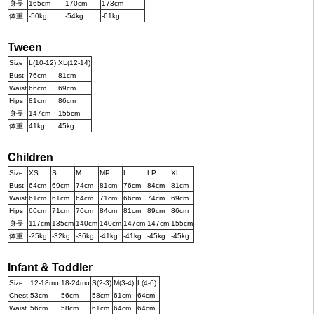
身長
165cm
170cm
173cm
体重
-50kg
-54kg
-61kg
Tween
Size
L(10-12)
XL(12-14)
Bust
76cm
81cm
Waist
66cm
69cm
Hips
81cm
86cm
身長
147cm
155cm
体重
41kg
45kg
Children
Size
XS
S
M
MP
L
LP
XL
Bust
64cm
69cm
74cm
81cm
76cm
84cm
81cm
Waist
61cm
61cm
64cm
71cm
66cm
74cm
69cm
Hips
66cm
71cm
76cm
84cm
81cm
89cm
86cm
身長
117cm
135cm
140cm
140cm
147cm
147cm
155cm
体重
-25kg
-32kg
-36kg
-41kg
-41kg
-45kg
-45kg
Infant & Toddler
Size
12-18mo
18-24mo
S(2-3)
M(3-4)
L(4-6)
Chest
53cm
56cm
58cm
61cm
64cm
Waist
56cm
58cm
61cm
64cm
64cm