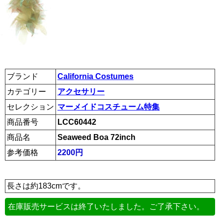
ブランド
California Costumes
カテゴリー
アクセサリー
セレクション
マーメイドコスチューム特集
商品番号
LCC60442
商品名
Seaweed Boa 72inch
参考価格
2200円
長さは約183cmです。
在庫販売サービスは終了いたしました。ご了承下さい。