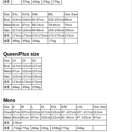
体重
-
-57kg
-64kg
-70kg
-77kg
Size
XXL
XXXL
S/M
M/L
One Size
Bust
114cm
119cm
91-97cm
102-107cm
98cm
Waist
91cm
97cm
69-74cm
79-84cm
75cm
Hips
117cm
124cm
94-99cm
104-109cm
100cm
身長
173cm
173cm
170-173cm
173-175cm
173cm
体重
-86kg
-95kg
-64kg
-77kg
-
Queen/Plus size
Size
1X
2X
3X
Bust
117cm
122cm
127cm
Waist
97cm
102cm
107cm
Hips
122cm
127cm
132cm
身長
173cm
173cm
173cm
体重
-86kg
-95kg
105kg
Mens
Size
S
M
L
XL
XXL
S/M
L/XL
One Size
Chest
97cm
107cm
112cm
117cm
132cm
97 -107cm
107 -117cm
112cm
Waist
81cm
91cm
97cm
102cm
122cm
81 -91cm
97 -102cm
97cm
身長
178cm
体重
-71kg
-77kg
-84kg
-91kg
-109kg
-77kg
-84kg
-