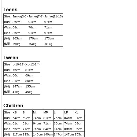
Teens
Size
Junior(3-5)
Junior(7-9)
Junior(11-13)
Bust
86cm
91cm
97cm
Waist
69cm
70cm
71cm
Hips
86cm
91cm
97cm
身長
165cm
170cm
173cm
体重
-50kg
-54kg
-61kg
Tween
Size
L(10-12)
XL(12-14)
Bust
76cm
81cm
Waist
66cm
69cm
Hips
81cm
86cm
身長
147cm
155cm
体重
41kg
45kg
Children
Size
XS
S
M
MP
L
LP
XL
Bust
64cm
69cm
74cm
81cm
76cm
84cm
81cm
Waist
61cm
61cm
64cm
71cm
66cm
74cm
69cm
Hips
66cm
71cm
76cm
84cm
81cm
89cm
86cm
身長
117cm
135cm
140cm
140cm
147cm
147cm
155cm