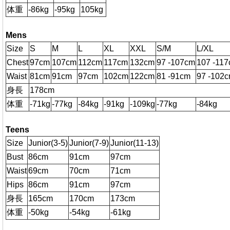
体重
-86kg
-95kg
105kg
Mens
Size
S
M
L
XL
XXL
S/M
L/XL
Chest
97cm
107cm
112cm
117cm
132cm
97 -107cm
107 -11
Waist
81cm
91cm
97cm
102cm
122cm
81 -91cm
97 -102
身長
178cm
体重
-71kg
-77kg
-84kg
-91kg
-109kg
-77kg
-84kg
Teens
Size
Junior(3-5)
Junior(7-9)
Junior(11-13)
Bust
86cm
91cm
97cm
Waist
69cm
70cm
71cm
Hips
86cm
91cm
97cm
身長
165cm
170cm
173cm
体重
-50kg
-54kg
-61kg