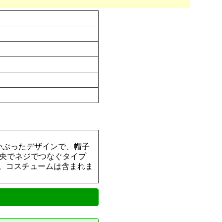
かぶったデザインで、帽子
中央でネジでつなぐタイプ
製。コスチュームは含まれま