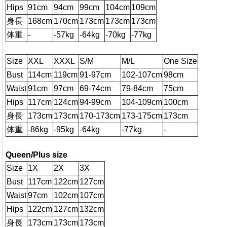
Hips
91cm
94cm
99cm
104cm
109cm
身長
168cm
170cm
173cm
173cm
173cm
体重
-
-57kg
-64kg
-70kg
-77kg
Size
XXL
XXXL
S/M
M/L
One Size
Bust
114cm
119cm
91-97cm
102-107cm
98cm
Waist
91cm
97cm
69-74cm
79-84cm
75cm
Hips
117cm
124cm
94-99cm
104-109cm
100cm
身長
173cm
173cm
170-173cm
173-175cm
173cm
体重
-86kg
-95kg
-64kg
-77kg
-
Queen/Plus size
Size
1X
2X
3X
Bust
117cm
122cm
127cm
Waist
97cm
102cm
107cm
Hips
122cm
127cm
132cm
身長
173cm
173cm
173cm