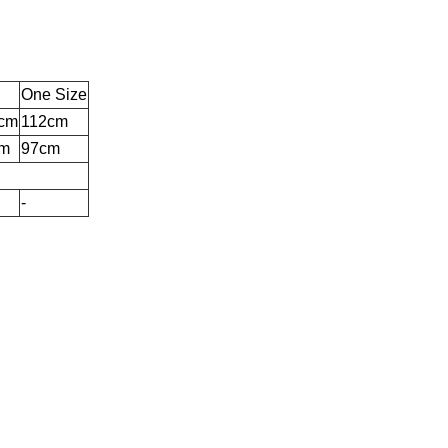
One Size
7cm
112cm
cm
97cm
-