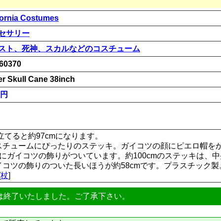
fornia Costumes
セサリー
スト、死神、スカルなどのコスチューム
60370
er Skull Cane 38inch
0円
立てると約97cmになります。
スチュームにぴったりのステッキ。ガイコツの顔にピエロ帽を
にガイコツの飾りがついています。約100cmのステッキは、
イコツの飾りのついた長いほうが約58cmです。プラスチック
[
杖
]
は終了いたしました。ご了承下さい。