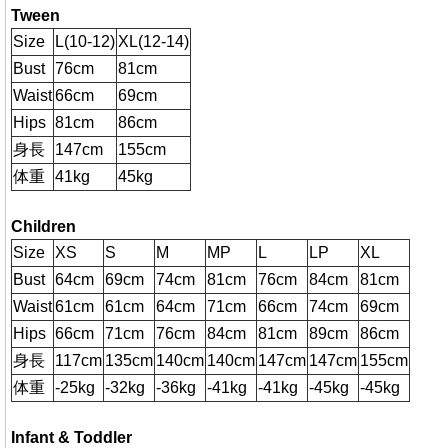
Tween
Size
L(10-12)
XL(12-14)
Bust
76cm
81cm
Waist
66cm
69cm
Hips
81cm
86cm
身長
147cm
155cm
体重
41kg
45kg
Children
Size
XS
S
M
MP
L
LP
XL
Bust
64cm
69cm
74cm
81cm
76cm
84cm
81cm
Waist
61cm
61cm
64cm
71cm
66cm
74cm
69cm
Hips
66cm
71cm
76cm
84cm
81cm
89cm
86cm
身長
117cm
135cm
140cm
140cm
147cm
147cm
155cm
体重
-25kg
-32kg
-36kg
-41kg
-41kg
-45kg
-45kg
Infant & Toddler