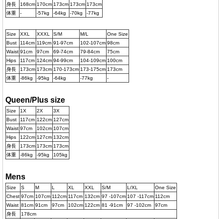
身長
168cm
170cm
173cm
173cm
173cm
体重
-
-57kg
-64kg
-70kg
-77kg
Size
XXL
XXXL
S/M
M/L
One Size
Bust
114cm
119cm
91-97cm
102-107cm
98cm
Waist
91cm
97cm
69-74cm
79-84cm
75cm
Hips
117cm
124cm
94-99cm
104-109cm
100cm
身長
173cm
173cm
170-173cm
173-175cm
173cm
体重
-86kg
-95kg
-64kg
-77kg
-
Queen/Plus size
Size
1X
2X
3X
Bust
117cm
122cm
127cm
Waist
97cm
102cm
107cm
Hips
122cm
127cm
132cm
身長
173cm
173cm
173cm
体重
-86kg
-95kg
105kg
Mens
Size
S
M
L
XL
XXL
S/M
L/XL
One Size
Chest
97cm
107cm
112cm
117cm
132cm
97 -107cm
107 -117cm
112cm
Waist
81cm
91cm
97cm
102cm
122cm
81 -91cm
97 -102cm
97cm
身長
178cm