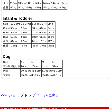
身長
117cm
135cm
140cm
140cm
147cm
147cm
155cm
体重
-25kg
-32kg
-36kg
-41kg
-41kg
-45kg
-45kg
Infant & Toddler
Size
12-18mo
18-24mo
S(2-3)
M(3-4)
L(4-6)
Chest
53cm
56cm
58cm
61cm
64cm
Waist
56cm
58cm
61cm
64cm
64cm
Hips
53cm
56cm
58cm
61cm
66cm
身長
81cm
86cm
94cm
102cm
117cm
体重
-12kg
-13kg
-15kg
-17kg
-25kg
Dog
Size
XS
S
M
L
首～尻尾付け根
20cm
25cm
41cm
51cm
胸囲
30-41cm
41-51cm
51-61cm
61-71cm
首周り
25-30cm
30-35cm
35-41cm
41-51cm
<<< ショップトップページに戻る