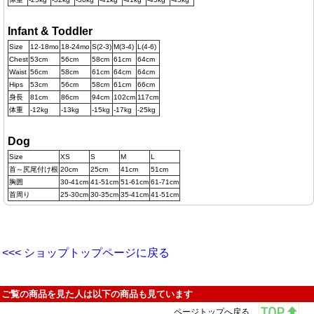
Infant & Toddler
Size
12-18mo
18-24mo
S(2-3)
M(3-4)
L(4-6)
Chest
53cm
56cm
58cm
61cm
64cm
Waist
56cm
58cm
61cm
64cm
64cm
Hips
53cm
56cm
58cm
61cm
66cm
身長
81cm
86cm
94cm
102cm
117cm
体重
-12kg
-13kg
-15kg
-17kg
-25kg
Dog
Size
XS
S
M
L
首～尻尾付け根
20cm
25cm
41cm
51cm
胸囲
30-41cm
41-51cm
51-61cm
61-71cm
首周り
25-30cm
30-35cm
35-41cm
41-51cm
<<< ショップトップページに戻る
ご覧の商品を見た人は以下の商品も見ています
ページトップへ戻る