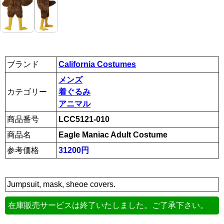
ブランド
California Costumes
メンズ
カテゴリー
着ぐるみ
アニマル
商品番号
LCC5121-010
商品名
Eagle Maniac Adult Costume
参考価格
31200円
Jumpsuit, mask, sheoe covers.
在庫販売サービスは終了いたしました。ご了承下さい。