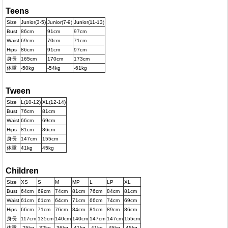
Teens
Size
Junior(3-5)
Junior(7-9)
Junior(11-13)
Bust
86cm
91cm
97cm
Waist
69cm
70cm
71cm
Hips
86cm
91cm
97cm
身長
165cm
170cm
173cm
体重
-50kg
-54kg
-61kg
Tween
Size
L(10-12)
XL(12-14)
Bust
76cm
81cm
Waist
66cm
69cm
Hips
81cm
86cm
身長
147cm
155cm
体重
41kg
45kg
Children
Size
XS
S
M
MP
L
LP
XL
Bust
64cm
69cm
74cm
81cm
76cm
84cm
81cm
Waist
61cm
61cm
64cm
71cm
66cm
74cm
69cm
Hips
66cm
71cm
76cm
84cm
81cm
89cm
86cm
身長
117cm
135cm
140cm
140cm
147cm
147cm
155cm
体重
-25kg
-32kg
-36kg
-41kg
-41kg
-45kg
-45kg