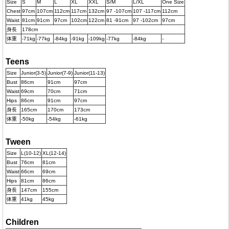
Size
S
M
L
XL
XXL
S/M
L/XL
One Size
Chest
97cm
107cm
112cm
117cm
132cm
97 -107cm
107 -117cm
112cm
Waist
81cm
91cm
97cm
102cm
122cm
81 -91cm
97 -102cm
97cm
身長
178cm
体重
-71kg
-77kg
-84kg
-91kg
-109kg
-77kg
-84kg
-
Teens
Size
Junior(3-5)
Junior(7-9)
Junior(11-13)
Bust
86cm
91cm
97cm
Waist
69cm
70cm
71cm
Hips
86cm
91cm
97cm
身長
165cm
170cm
173cm
体重
-50kg
-54kg
-61kg
Tween
Size
L(10-12)
XL(12-14)
Bust
76cm
81cm
Waist
66cm
69cm
Hips
81cm
86cm
身長
147cm
155cm
体重
41kg
45kg
Children