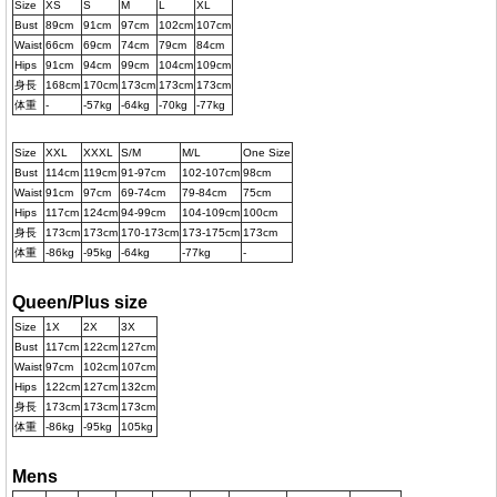
Size
XS
S
M
L
XL
Bust
89cm
91cm
97cm
102cm
107cm
Waist
66cm
69cm
74cm
79cm
84cm
Hips
91cm
94cm
99cm
104cm
109cm
身長
168cm
170cm
173cm
173cm
173cm
体重
-
-57kg
-64kg
-70kg
-77kg
Size
XXL
XXXL
S/M
M/L
One Size
Bust
114cm
119cm
91-97cm
102-107cm
98cm
Waist
91cm
97cm
69-74cm
79-84cm
75cm
Hips
117cm
124cm
94-99cm
104-109cm
100cm
身長
173cm
173cm
170-173cm
173-175cm
173cm
体重
-86kg
-95kg
-64kg
-77kg
-
Queen/Plus size
Size
1X
2X
3X
Bust
117cm
122cm
127cm
Waist
97cm
102cm
107cm
Hips
122cm
127cm
132cm
身長
173cm
173cm
173cm
体重
-86kg
-95kg
105kg
Mens