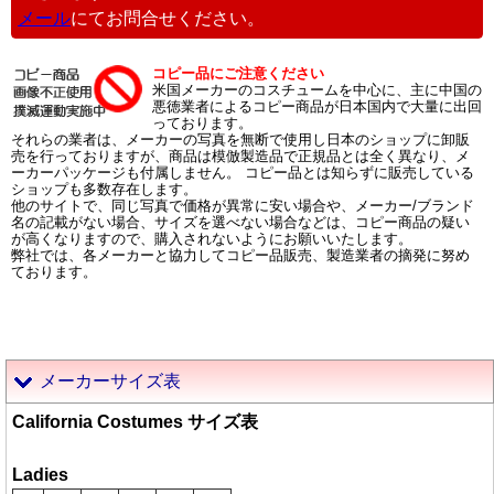
メール
にてお問合せください。
コピー品にご注意ください
米国メーカーのコスチュームを中心に、主に中国の
悪徳業者によるコピー商品が日本国内で大量に出回
っております。
それらの業者は、メーカーの写真を無断で使用し日本のショップに卸販
売を行っておりますが、商品は模倣製造品で正規品とは全く異なり、メ
ーカーパッケージも付属しません。 コピー品とは知らずに販売している
ショップも多数存在します。
他のサイトで、同じ写真で価格が異常に安い場合や、メーカー/ブランド
名の記載がない場合、サイズを選べない場合などは、コピー商品の疑い
が高くなりますので、購入されないようにお願いいたします。
弊社では、各メーカーと協力してコピー品販売、製造業者の摘発に努め
ております。
メーカーサイズ表
California Costumes サイズ表
Ladies