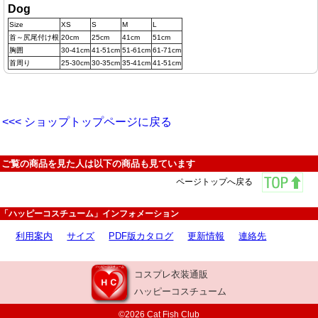
Dog
Size
XS
S
M
L
首～尻尾付け根
20cm
25cm
41cm
51cm
胸囲
30-41cm
41-51cm
51-61cm
61-71cm
首周り
25-30cm
30-35cm
35-41cm
41-51cm
<<< ショップトップページに戻る
ご覧の商品を見た人は以下の商品も見ています
ページトップへ戻る
「ハッピーコスチューム」インフォメーション
利用案内
サイズ
PDF版カタログ
更新情報
連絡先
コスプレ衣装通販
ハッピーコスチューム
©2026 Cat Fish Club