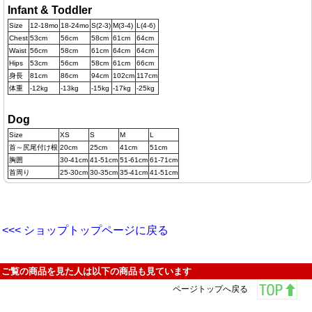
Infant & Toddler
Size
12-18mo
18-24mo
S(2-3)
M(3-4)
L(4-6)
Chest
53cm
56cm
58cm
61cm
64cm
Waist
56cm
58cm
61cm
64cm
64cm
Hips
53cm
56cm
58cm
61cm
66cm
身長
81cm
86cm
94cm
102cm
117cm
体重
-12kg
-13kg
-15kg
-17kg
-25kg
Dog
Size
XS
S
M
L
首～尻尾付け根
20cm
25cm
41cm
51cm
胸囲
30-41cm
41-51cm
51-61cm
61-71cm
首周り
25-30cm
30-35cm
35-41cm
41-51cm
<<< ショップトップページに戻る
ご覧の商品を見た人は以下の商品も見ています
ページトップへ戻る