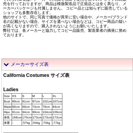
売を行っておりますが、商品は模倣製造品で正規品とは全く異なり、メ
ーカーパッケージも付属しません。 コピー品とは知らずに販売している
ショップも多数存在します。
他のサイトで、同じ写真で価格が異常に安い場合や、メーカー/ブランド
名の記載がない場合、サイズを選べない場合などは、コピー商品の疑い
が高くなりますので、購入されないようにお願いいたします。
弊社では、各メーカーと協力してコピー品販売、製造業者の摘発に努め
ております。
メーカーサイズ表
California Costumes サイズ表
Ladies
Size
XS
S
M
L
XL
Bust
89cm
91cm
97cm
102cm
107cm
Waist
66cm
69cm
74cm
79cm
84cm
Hips
91cm
94cm
99cm
104cm
109cm
身長
168cm
170cm
173cm
173cm
173cm
体重
-
-57kg
-64kg
-70kg
-77kg