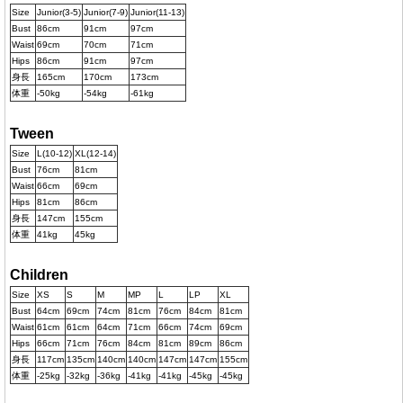
Size
Junior(3-5)
Junior(7-9)
Junior(11-13)
Bust
86cm
91cm
97cm
Waist
69cm
70cm
71cm
Hips
86cm
91cm
97cm
身長
165cm
170cm
173cm
体重
-50kg
-54kg
-61kg
Tween
Size
L(10-12)
XL(12-14)
Bust
76cm
81cm
Waist
66cm
69cm
Hips
81cm
86cm
身長
147cm
155cm
体重
41kg
45kg
Children
Size
XS
S
M
MP
L
LP
XL
Bust
64cm
69cm
74cm
81cm
76cm
84cm
81cm
Waist
61cm
61cm
64cm
71cm
66cm
74cm
69cm
Hips
66cm
71cm
76cm
84cm
81cm
89cm
86cm
身長
117cm
135cm
140cm
140cm
147cm
147cm
155cm
体重
-25kg
-32kg
-36kg
-41kg
-41kg
-45kg
-45kg