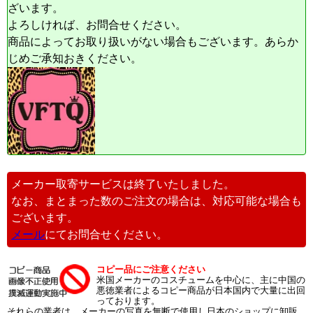
ざいます。
よろしければ、お問合せください。
商品によってお取り扱いがない場合もございます。あらか
じめご承知おきください。
メーカー取寄サービスは終了いたしました。
なお、まとまった数のご注文の場合は、対応可能な場合も
ございます。
メール
にてお問合せください。
コピー品にご注意ください
米国メーカーのコスチュームを中心に、主に中国の
悪徳業者によるコピー商品が日本国内で大量に出回
っております。
それらの業者は、メーカーの写真を無断で使用し日本のショップに卸販