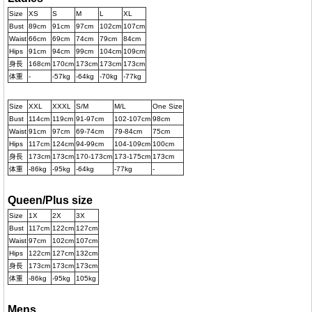
Size
XS
S
M
L
XL
Bust
89cm
91cm
97cm
102cm
107cm
Waist
66cm
69cm
74cm
79cm
84cm
Hips
91cm
94cm
99cm
104cm
109cm
身長
168cm
170cm
173cm
173cm
173cm
体重
-
-57kg
-64kg
-70kg
-77kg
Size
XXL
XXXL
S/M
M/L
One Size
Bust
114cm
119cm
91-97cm
102-107cm
98cm
Waist
91cm
97cm
69-74cm
79-84cm
75cm
Hips
117cm
124cm
94-99cm
104-109cm
100cm
身長
173cm
173cm
170-173cm
173-175cm
173cm
体重
-86kg
-95kg
-64kg
-77kg
-
Queen/Plus size
Size
1X
2X
3X
Bust
117cm
122cm
127cm
Waist
97cm
102cm
107cm
Hips
122cm
127cm
132cm
身長
173cm
173cm
173cm
体重
-86kg
-95kg
105kg
Mens