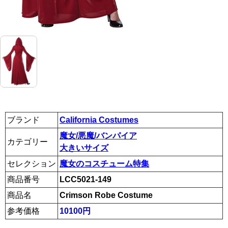
ブランド
California Costumes
魔女/悪魔/バンパイア
カテゴリー
大きいサイズ
セレクション
魔女のコスチューム特集
商品番号
LCC5021-149
商品名
Crimson Robe Costume
参考価格
10100円