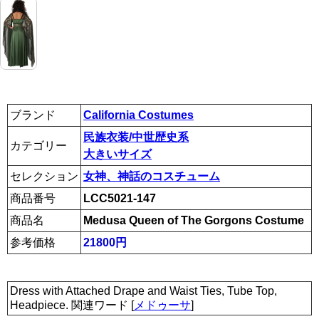
ブランド
California Costumes
民族衣装/中世歴史系
カテゴリー
大きいサイズ
セレクション
女神、神話のコスチューム
商品番号
LCC5021-147
商品名
Medusa Queen of The Gorgons Costume
参考価格
21800円
Dress with Attached Drape and Waist Ties, Tube Top,
Headpiece. 関連ワード [
メドゥーサ
]