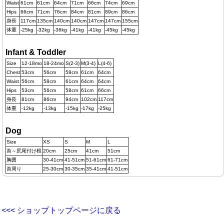
Waist
61cm
61cm
64cm
71cm
66cm
74cm
69cm
Hips
66cm
71cm
76cm
84cm
81cm
89cm
86cm
身長
117cm
135cm
140cm
140cm
147cm
147cm
155cm
体重
-25kg
-32kg
-36kg
-41kg
-41kg
-45kg
-45kg
Infant & Toddler
Size
12-18mo
18-24mo
S(2-3)
M(3-4)
L(4-6)
Chest
53cm
56cm
58cm
61cm
64cm
Waist
56cm
58cm
61cm
64cm
64cm
Hips
53cm
56cm
58cm
61cm
66cm
身長
81cm
86cm
94cm
102cm
117cm
体重
-12kg
-13kg
-15kg
-17kg
-25kg
Dog
Size
XS
S
M
L
首～尻尾付け根
20cm
25cm
41cm
51cm
胸囲
30-41cm
41-51cm
51-61cm
61-71cm
首周り
25-30cm
30-35cm
35-41cm
41-51cm
<<< ショップトップページに戻る