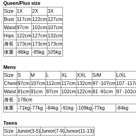
Queen/Plus size
Size
1X
2X
3X
Bust
117cm
122cm
127cm
Waist
97cm
102cm
107cm
Hips
122cm
127cm
132cm
身長
173cm
173cm
173cm
体重
-86kg
-95kg
105kg
Mens
Size
S
M
L
XL
XXL
S/M
L/XL
Chest
97cm
107cm
112cm
117cm
132cm
97 -107cm
107 -11
Waist
81cm
91cm
97cm
102cm
122cm
81 -91cm
97 -102
身長
178cm
体重
-71kg
-77kg
-84kg
-91kg
-109kg
-77kg
-84kg
Teens
Size
Junior(3-5)
Junior(7-9)
Junior(11-13)