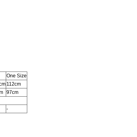
One Size
7cm
112cm
cm
97cm
-