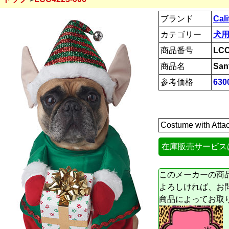
ブランド
Cal
カテゴリー
犬
商品番号
LCC
商品名
San
参考価格
63
Costume with Attac
在庫販売サービス
このメーカーの商
よろしければ、お
商品によってお取