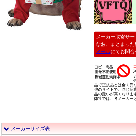
メーカー取寄サー
なお、まとまった
メール
にてお問合
品で正規品とは全く異
他のサイトで、同じ写
品の疑いが高くなりま
弊社では、各メーカー
メーカーサイズ表