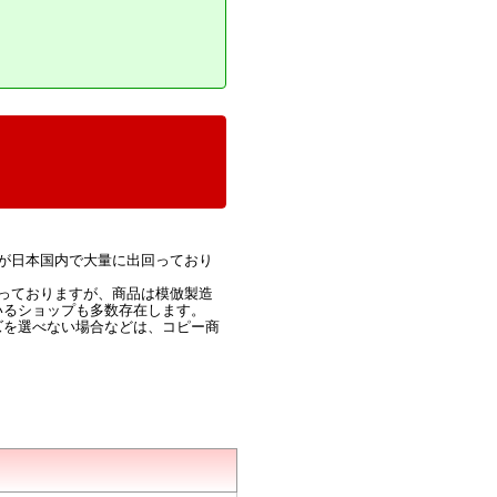
が日本国内で大量に出回っており
っておりますが、商品は模倣製造
いるショップも多数存在します。
ズを選べない場合などは、コピー商