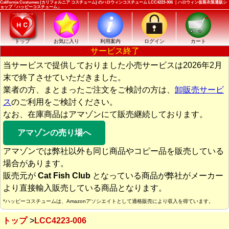
California Costumes (カリフォルニア コスチューム) のハロウィンコスチューム LCC4223-006 ｜ハロウィン仮装衣装通販シ
ョップ「ハッピーコスチューム」
トップ
お気に入り
利用案内
ログイン
カート
サービス終了
当サービスで提供しておりました小売サービスは2026年2月
末で終了させていただきました。
業者の方、まとまったご注文をご検討の方は、
卸販売サービ
ス
のご利用をご検討ください。
なお、在庫商品はアマゾンにて販売継続しております。
アマゾンの売り場へ
アマゾンでは弊社以外も同じ商品やコピー品を販売している
場合があります。
販売元が
Cat Fish Club
となっている商品が弊社がメーカー
より直接輸入販売している商品となります。
*ハッピーコスチュームは、Amazonアソシエイトとして適格販売により収入を得ています。
トップ
LCC4223-006