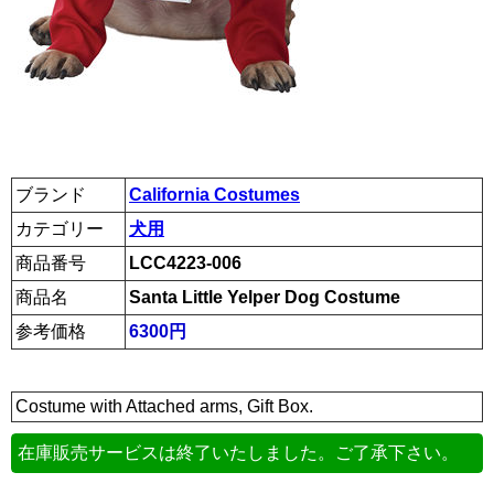
ブランド
California Costumes
カテゴリー
犬用
商品番号
LCC4223-006
商品名
Santa Little Yelper Dog Costume
参考価格
6300円
Costume with Attached arms, Gift Box.
在庫販売サービスは終了いたしました。ご了承下さい。