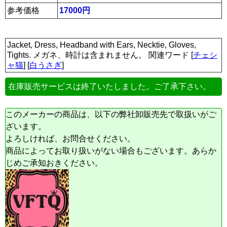
参考価格
17000円
Jacket, Dress, Headband with Ears, Necktie, Gloves,
Tights. メガネ、時計は含まれません。 関連ワード [
チェシ
ャ猫
] [
白うさぎ
]
在庫販売サービスは終了いたしました。ご了承下さい。
このメーカーの商品は、以下の弊社卸販売先で取扱いがご
ざいます。
よろしければ、お問合せください。
商品によってお取り扱いがない場合もございます。あらか
じめご承知おきください。