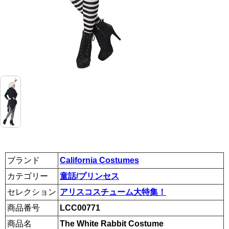
ブランド
California Costumes
カテゴリー
童話/プリンセス
セレクション
アリスコスチューム大特集！
商品番号
LCC00771
商品名
The White Rabbit Costume