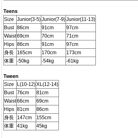
Teens
Size
Junior(3-5)
Junior(7-9)
Junior(11-13)
Bust
86cm
91cm
97cm
Waist
69cm
70cm
71cm
Hips
86cm
91cm
97cm
身長
165cm
170cm
173cm
体重
-50kg
-54kg
-61kg
Tween
Size
L(10-12)
XL(12-14)
Bust
76cm
81cm
Waist
66cm
69cm
Hips
81cm
86cm
身長
147cm
155cm
体重
41kg
45kg