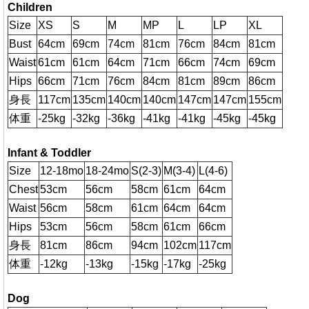
Children
Size
XS
S
M
MP
L
LP
XL
Bust
64cm
69cm
74cm
81cm
76cm
84cm
81cm
Waist
61cm
61cm
64cm
71cm
66cm
74cm
69cm
Hips
66cm
71cm
76cm
84cm
81cm
89cm
86cm
身長
117cm
135cm
140cm
140cm
147cm
147cm
155cm
体重
-25kg
-32kg
-36kg
-41kg
-41kg
-45kg
-45kg
Infant & Toddler
Size
12-18mo
18-24mo
S(2-3)
M(3-4)
L(4-6)
Chest
53cm
56cm
58cm
61cm
64cm
Waist
56cm
58cm
61cm
64cm
64cm
Hips
53cm
56cm
58cm
61cm
66cm
身長
81cm
86cm
94cm
102cm
117cm
体重
-12kg
-13kg
-15kg
-17kg
-25kg
Dog