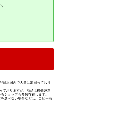
い。
が日本国内で大量に出回っており
っておりますが、商品は模倣製造
いるショップも多数存在します。
ズを選べない場合などは、コピー商