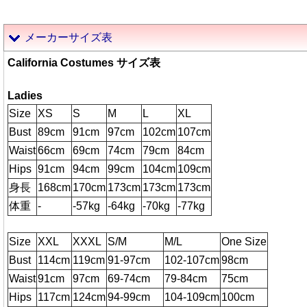
メーカーサイズ表
California Costumes サイズ表
Ladies
Size
XS
S
M
L
XL
Bust
89cm
91cm
97cm
102cm
107cm
Waist
66cm
69cm
74cm
79cm
84cm
Hips
91cm
94cm
99cm
104cm
109cm
身長
168cm
170cm
173cm
173cm
173cm
体重
-
-57kg
-64kg
-70kg
-77kg
Size
XXL
XXXL
S/M
M/L
One Size
Bust
114cm
119cm
91-97cm
102-107cm
98cm
Waist
91cm
97cm
69-74cm
79-84cm
75cm
Hips
117cm
124cm
94-99cm
104-109cm
100cm