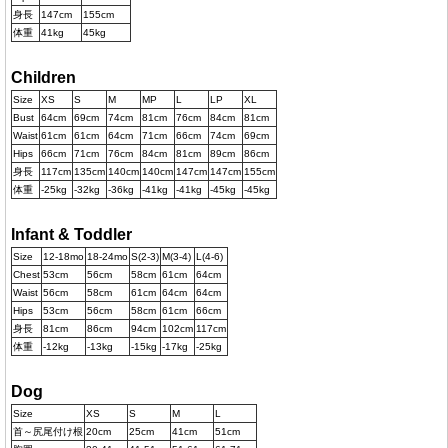
身長
147cm
155cm
体重
41kg
45kg
Children
Size
XS
S
M
MP
L
LP
XL
Bust
64cm
69cm
74cm
81cm
76cm
84cm
81cm
Waist
61cm
61cm
64cm
71cm
66cm
74cm
69cm
Hips
66cm
71cm
76cm
84cm
81cm
89cm
86cm
身長
117cm
135cm
140cm
140cm
147cm
147cm
155cm
体重
-25kg
-32kg
-36kg
-41kg
-41kg
-45kg
-45kg
Infant & Toddler
Size
12-18mo
18-24mo
S(2-3)
M(3-4)
L(4-6)
Chest
53cm
56cm
58cm
61cm
64cm
Waist
56cm
58cm
61cm
64cm
64cm
Hips
53cm
56cm
58cm
61cm
66cm
身長
81cm
86cm
94cm
102cm
117cm
体重
-12kg
-13kg
-15kg
-17kg
-25kg
Dog
Size
XS
S
M
L
首～尻尾付け根
20cm
25cm
41cm
51cm