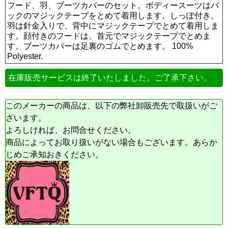
フード、羽、ブーツカバーのセット。ボディースーツはバ
ックのマジックテープをとめて着用します。しっぽ付き。
羽は針金入りで、背中にマジックテープでとめて着用しま
す。顔付きのフードは、首元でマジックテープでとめま
す。ブーツカバーは足裏のゴムでとめます。 100%
Polyester.
在庫販売サービスは終了いたしました。ご了承下さい。
このメーカーの商品は、以下の弊社卸販売先で取扱いがご
ざいます。
よろしければ、お問合せください。
商品によってお取り扱いがない場合もございます。あらか
じめご承知おきください。