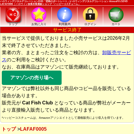
ハロウィンデジタルデコレーションDVD「恐怖のポートレート」|ハロウィンデジタルデコレーション AtmosFX のDVD
LAFAF0005 ｜ハロウィン仮装衣装通販ショップ「ハッピーコスチューム」
トップ
お気に入り
利用案内
ログイン
カート
サービス終了
当サービスで提供しておりました小売サービスは2026年2月
末で終了させていただきました。
業者の方、まとまったご注文をご検討の方は、
卸販売サービ
ス
のご利用をご検討ください。
なお、在庫商品はアマゾンにて販売継続しております。
アマゾンの売り場へ
アマゾンでは弊社以外も同じ商品やコピー品を販売している
場合があります。
販売元が
Cat Fish Club
となっている商品が弊社がメーカー
より直接輸入販売している商品となります。
*ハッピーコスチュームは、Amazonアソシエイトとして適格販売により収入を得ています。
トップ
LAFAF0005