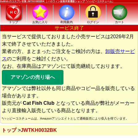
BeWith のコスプレ衣装 JWTKH0032BK ｜ハロウィン仮装衣装通販ショップ「ハッピーコスチューム」
トップ
お気に入り
利用案内
ログイン
カート
サービス終了
当サービスで提供しておりました小売サービスは2026年2月
末で終了させていただきました。
業者の方、まとまったご注文をご検討の方は、
卸販売サービ
ス
のご利用をご検討ください。
なお、在庫商品はアマゾンにて販売継続しております。
アマゾンの売り場へ
アマゾンでは弊社以外も同じ商品やコピー品を販売している
場合があります。
販売元が
Cat Fish Club
となっている商品が弊社がメーカー
より直接輸入販売している商品となります。
*ハッピーコスチュームは、Amazonアソシエイトとして適格販売により収入を得ています。
トップ
JWTKH0032BK